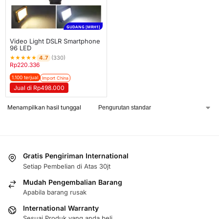
GUDANG [MRH1]
Video Light DSLR Smartphone
96 LED
★
★
★
★
★
4.7
(330)
Rp
220.336
1.100 terjual
Import China
Jual di Rp498.000
Menampilkan hasil tunggal
Gratis Pengiriman International
Setiap Pembelian di Atas 30jt
Mudah Pengembalian Barang
Apabila barang rusak
International Warranty
Sesuai Produk yang anda beli