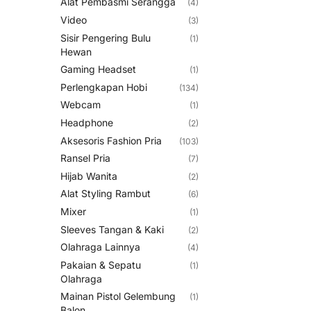
Alat Pembasmi Serangga
(4)
Video
(3)
Sisir Pengering Bulu
(1)
Hewan
Gaming Headset
(1)
Perlengkapan Hobi
(134)
Webcam
(1)
Headphone
(2)
Aksesoris Fashion Pria
(103)
Ransel Pria
(7)
Hijab Wanita
(2)
Alat Styling Rambut
(6)
Mixer
(1)
Sleeves Tangan & Kaki
(2)
Olahraga Lainnya
(4)
Pakaian & Sepatu
(1)
Olahraga
Mainan Pistol Gelembung
(1)
Balon