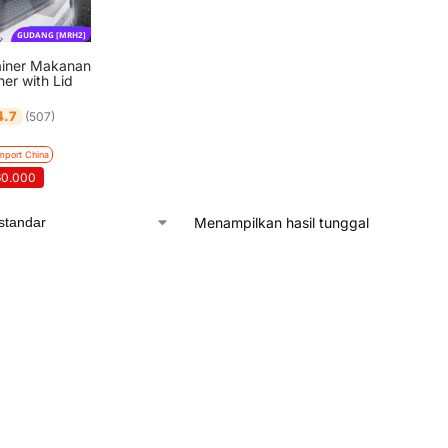
GUDANG [MRH2]
ainer Makanan
ner with Lid
4.7
(507)
mport China
60.000
Menampilkan hasil tunggal