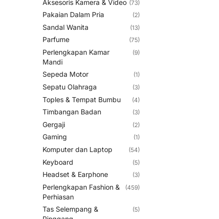
Aksesoris Kamera & Video
(73)
Pakaian Dalam Pria
(2)
Sandal Wanita
(13)
Parfume
(75)
Perlengkapan Kamar
(9)
Mandi
Sepeda Motor
(1)
Sepatu Olahraga
(3)
Toples & Tempat Bumbu
(4)
Timbangan Badan
(3)
Gergaji
(2)
Gaming
(1)
Komputer dan Laptop
(54)
Keyboard
(5)
Headset & Earphone
(3)
Perlengkapan Fashion &
(459)
Perhiasan
Tas Selempang &
(5)
Pinggang