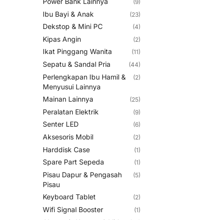
Power Bank Lainnya
(9)
Ibu Bayi & Anak
(23)
Dekstop & Mini PC
(4)
Kipas Angin
(2)
Ikat Pinggang Wanita
(11)
Sepatu & Sandal Pria
(44)
Perlengkapan Ibu Hamil &
(2)
Menyusui Lainnya
Mainan Lainnya
(25)
Peralatan Elektrik
(9)
Senter LED
(6)
Aksesoris Mobil
(2)
Harddisk Case
(1)
Spare Part Sepeda
(1)
Pisau Dapur & Pengasah
(5)
Pisau
Keyboard Tablet
(2)
Wifi Signal Booster
(1)