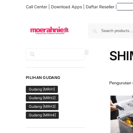
Call Center
|
Download Apps
|
Daftar Reseller
|
Da
SH
Cari
PILIHAN GUDANG
Gudang [MRH1]
Gudang [MRH2]
Gudang [MRH3]
Gudang [MRH4]