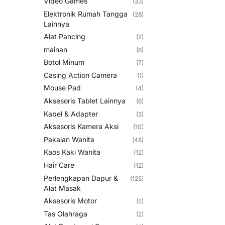
Video Games
(33)
Elektronik Rumah Tangga
(28)
Lainnya
Alat Pancing
(2)
mainan
(6)
Botol Minum
(7)
Casing Action Camera
(1)
Mouse Pad
(4)
Aksesoris Tablet Lainnya
(6)
Kabel & Adapter
(3)
Aksesoris Kamera Aksi
(10)
Pakaian Wanita
(48)
Kaos Kaki Wanita
(12)
Hair Care
(12)
Perlengkapan Dapur &
(125)
Alat Masak
Aksesoris Motor
(5)
Tas Olahraga
(2)