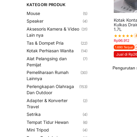
KATEGORI PRODUK
Mouse
(5)
Kotak Kont
Speaker
(4)
Kulkas Drai
Aksesoris Kamera & Video
1.7L
(31)
Lain nya
★
★
★
★
★
Rp
96.912
Tas & Dompet Pria
(22)
1.690 Terjual
I
Kotak Perhiasan Wanita
(14)
Jual di Rp2
Alat Pelangsing dan
(7)
Pemijat
Pemeliharaan Rumah
(30)
Lainnya
Perlengkapan Olahraga
(153)
Dan Outdoor
Adapter & Konverter
(2)
Travel
Setrika
(4)
Tempat Tidur Hewan
(6)
Mini Tripod
(4)