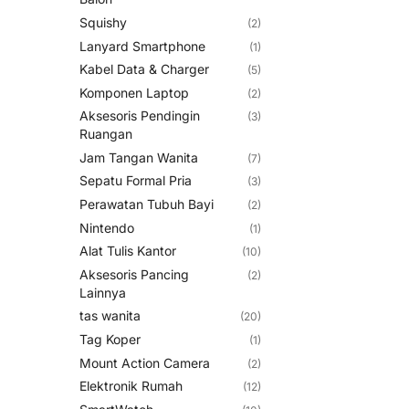
Squishy
(2)
Lanyard Smartphone
(1)
Kabel Data & Charger
(5)
Komponen Laptop
(2)
Aksesoris Pendingin
(3)
Ruangan
Jam Tangan Wanita
(7)
Sepatu Formal Pria
(3)
Perawatan Tubuh Bayi
(2)
Nintendo
(1)
Alat Tulis Kantor
(10)
Aksesoris Pancing
(2)
Lainnya
tas wanita
(20)
Tag Koper
(1)
Mount Action Camera
(2)
Elektronik Rumah
(12)