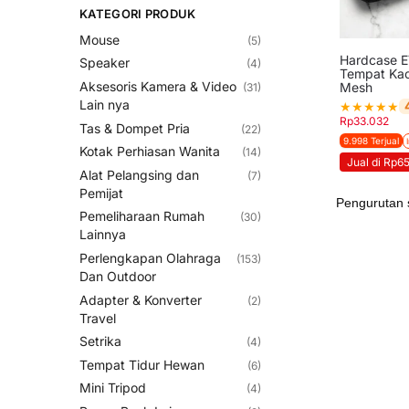
KATEGORI PRODUK
Mouse
(5)
Hardcase E
Speaker
(4)
Tempat Kac
Aksesoris Kamera & Video
Mesh
(31)
Lain nya
★
★
★
★
★
Rp
33.032
Tas & Dompet Pria
(22)
9.998 Terjual
Kotak Perhiasan Wanita
(14)
Jual di Rp6
Alat Pelangsing dan
(7)
Pemijat
Pemeliharaan Rumah
(30)
Lainnya
Perlengkapan Olahraga
(153)
Dan Outdoor
Adapter & Konverter
(2)
Travel
Setrika
(4)
Tempat Tidur Hewan
(6)
Mini Tripod
(4)