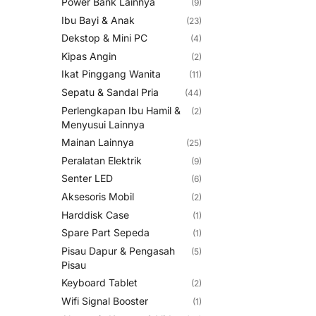
Power Bank Lainnya
(9)
Ibu Bayi & Anak
(23)
Dekstop & Mini PC
(4)
Kipas Angin
(2)
Ikat Pinggang Wanita
(11)
Sepatu & Sandal Pria
(44)
Perlengkapan Ibu Hamil &
(2)
Menyusui Lainnya
Mainan Lainnya
(25)
Peralatan Elektrik
(9)
Senter LED
(6)
Aksesoris Mobil
(2)
Harddisk Case
(1)
Spare Part Sepeda
(1)
Pisau Dapur & Pengasah
(5)
Pisau
Keyboard Tablet
(2)
Wifi Signal Booster
(1)