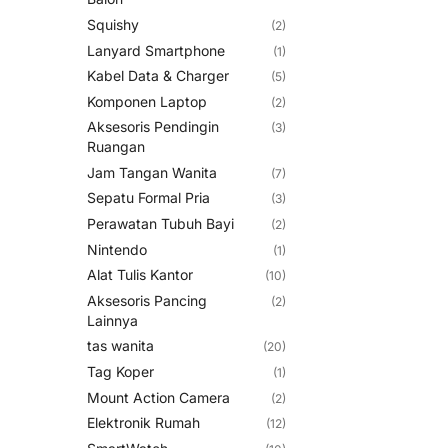
Squishy
(2)
Lanyard Smartphone
(1)
Kabel Data & Charger
(5)
Komponen Laptop
(2)
Aksesoris Pendingin
(3)
Ruangan
Jam Tangan Wanita
(7)
Sepatu Formal Pria
(3)
Perawatan Tubuh Bayi
(2)
Nintendo
(1)
Alat Tulis Kantor
(10)
Aksesoris Pancing
(2)
Lainnya
tas wanita
(20)
Tag Koper
(1)
Mount Action Camera
(2)
Elektronik Rumah
(12)