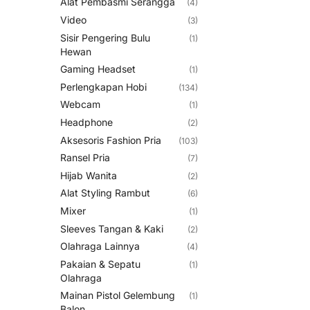
Alat Pembasmi Serangga
(4)
Video
(3)
Sisir Pengering Bulu
(1)
Hewan
Gaming Headset
(1)
Perlengkapan Hobi
(134)
Webcam
(1)
Headphone
(2)
Aksesoris Fashion Pria
(103)
Ransel Pria
(7)
Hijab Wanita
(2)
Alat Styling Rambut
(6)
Mixer
(1)
Sleeves Tangan & Kaki
(2)
Olahraga Lainnya
(4)
Pakaian & Sepatu
(1)
Olahraga
Mainan Pistol Gelembung
(1)
Balon