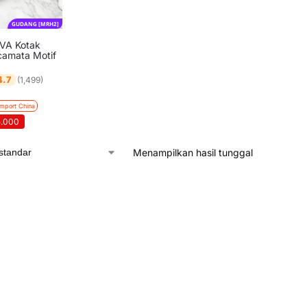
GUDANG [MRH2]
VA Kotak
amata Motif
4.7
(1,499)
Import China
5.000
Menampilkan hasil tunggal