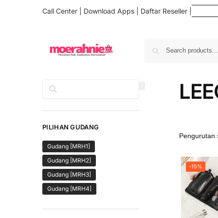
Call Center
|
Download Apps
|
Daftar Reseller
|
Daf
LE
Cari
PILIHAN GUDANG
Gudang [MRH1]
Gudang [MRH2]
-15%
Gudang [MRH3]
Gudang [MRH4]