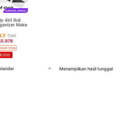
of stock
GUDANG [MRH2]
 4in1 Roll
rganizer Make
4.7
(126)
55.978
Import China
68.000
Menampilkan hasil tunggal