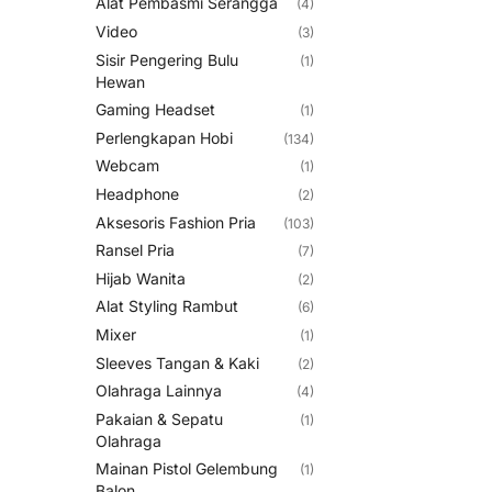
Alat Pembasmi Serangga
(4)
Video
(3)
Sisir Pengering Bulu
(1)
Hewan
Gaming Headset
(1)
Perlengkapan Hobi
(134)
Webcam
(1)
Headphone
(2)
Aksesoris Fashion Pria
(103)
Ransel Pria
(7)
Hijab Wanita
(2)
Alat Styling Rambut
(6)
Mixer
(1)
Sleeves Tangan & Kaki
(2)
Olahraga Lainnya
(4)
Pakaian & Sepatu
(1)
Olahraga
Mainan Pistol Gelembung
(1)
Balon