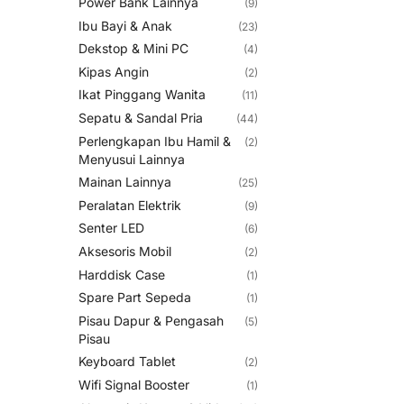
Power Bank Lainnya
(9)
Ibu Bayi & Anak
(23)
Dekstop & Mini PC
(4)
Kipas Angin
(2)
Ikat Pinggang Wanita
(11)
Sepatu & Sandal Pria
(44)
Perlengkapan Ibu Hamil &
(2)
Menyusui Lainnya
Mainan Lainnya
(25)
Peralatan Elektrik
(9)
Senter LED
(6)
Aksesoris Mobil
(2)
Harddisk Case
(1)
Spare Part Sepeda
(1)
Pisau Dapur & Pengasah
(5)
Pisau
Keyboard Tablet
(2)
Wifi Signal Booster
(1)