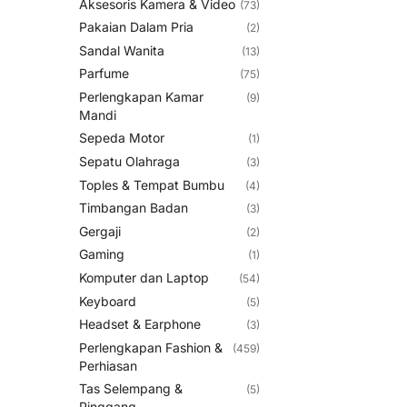
Aksesoris Kamera & Video
(73)
Pakaian Dalam Pria
(2)
Sandal Wanita
(13)
Parfume
(75)
Perlengkapan Kamar
(9)
Mandi
Sepeda Motor
(1)
Sepatu Olahraga
(3)
Toples & Tempat Bumbu
(4)
Timbangan Badan
(3)
Gergaji
(2)
Gaming
(1)
Komputer dan Laptop
(54)
Keyboard
(5)
Headset & Earphone
(3)
Perlengkapan Fashion &
(459)
Perhiasan
Tas Selempang &
(5)
Pinggang