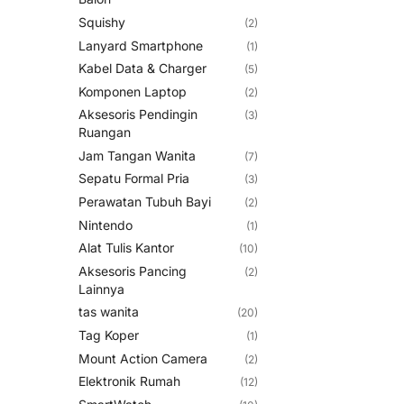
Squishy
(2)
Lanyard Smartphone
(1)
Kabel Data & Charger
(5)
Komponen Laptop
(2)
Aksesoris Pendingin
(3)
Ruangan
Jam Tangan Wanita
(7)
Sepatu Formal Pria
(3)
Perawatan Tubuh Bayi
(2)
Nintendo
(1)
Alat Tulis Kantor
(10)
Aksesoris Pancing
(2)
Lainnya
tas wanita
(20)
Tag Koper
(1)
Mount Action Camera
(2)
Elektronik Rumah
(12)