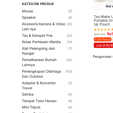
KATEGORI PRODUK
Out 
Mouse
(5)
Tas Make Up
Speaker
(4)
Portable O
Aksesoris Kamera & Video
Up Pouch
(31)
Lain nya
★
★
★
★
★
Rp
Rp
65.856
Tas & Dompet Pria
(22)
6.324 Terjual
Kotak Perhiasan Wanita
(14)
Jual di Rp1
Alat Pelangsing dan
(7)
Pemijat
Pemeliharaan Rumah
(30)
Lainnya
Perlengkapan Olahraga
(153)
Dan Outdoor
Adapter & Konverter
(2)
Travel
Setrika
(4)
Tempat Tidur Hewan
(6)
Mini Tripod
(4)