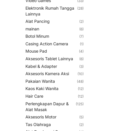
Video Games
(33)
Elektronik Rumah Tangga
(28)
Lainnya
Alat Pancing
(2)
mainan
(6)
Botol Minum
(7)
Casing Action Camera
(1)
Mouse Pad
(4)
Aksesoris Tablet Lainnya
(6)
Kabel & Adapter
(3)
Aksesoris Kamera Aksi
(10)
Pakaian Wanita
(48)
Kaos Kaki Wanita
(12)
Hair Care
(12)
Perlengkapan Dapur &
(125)
Alat Masak
Aksesoris Motor
(5)
Tas Olahraga
(2)