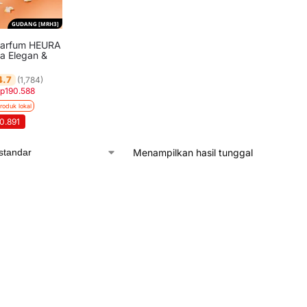
GUDANG [MRH3]
 Parfum HEURA
a Elegan &
4.7
(1,784)
p
190.588
roduk lokal
70.891
Menampilkan hasil tunggal