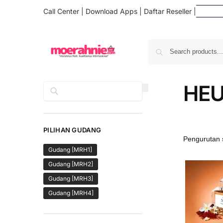
Call Center
|
Download Apps
|
Daftar Reseller
|
Daf
HE
Cari
PILIHAN GUDANG
Gudang [MRH1]
Gudang [MRH2]
Gudang [MRH3]
Gudang [MRH4]