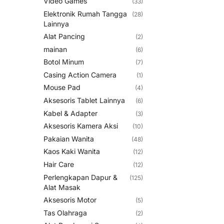
Video Games
(33)
Elektronik Rumah Tangga
(28)
Lainnya
Alat Pancing
(2)
mainan
(6)
Botol Minum
(7)
Casing Action Camera
(1)
Mouse Pad
(4)
Aksesoris Tablet Lainnya
(6)
Kabel & Adapter
(3)
Aksesoris Kamera Aksi
(10)
Pakaian Wanita
(48)
Kaos Kaki Wanita
(12)
Hair Care
(12)
Perlengkapan Dapur &
(125)
Alat Masak
Aksesoris Motor
(5)
Tas Olahraga
(2)