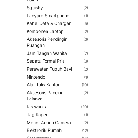
Squishy
(2)
Lanyard Smartphone
(1)
Kabel Data & Charger
(5)
Komponen Laptop
(2)
Aksesoris Pendingin
(3)
Ruangan
Jam Tangan Wanita
(7)
Sepatu Formal Pria
(3)
Perawatan Tubuh Bayi
(2)
Nintendo
(1)
Alat Tulis Kantor
(10)
Aksesoris Pancing
(2)
Lainnya
tas wanita
(20)
Tag Koper
(1)
Mount Action Camera
(2)
Elektronik Rumah
(12)