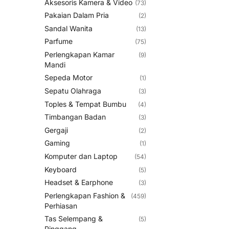
Aksesoris Kamera & Video
(73)
Pakaian Dalam Pria
(2)
Sandal Wanita
(13)
Parfume
(75)
Perlengkapan Kamar
(9)
Mandi
Sepeda Motor
(1)
Sepatu Olahraga
(3)
Toples & Tempat Bumbu
(4)
Timbangan Badan
(3)
Gergaji
(2)
Gaming
(1)
Komputer dan Laptop
(54)
Keyboard
(5)
Headset & Earphone
(3)
Perlengkapan Fashion &
(459)
Perhiasan
Tas Selempang &
(5)
Pinggang