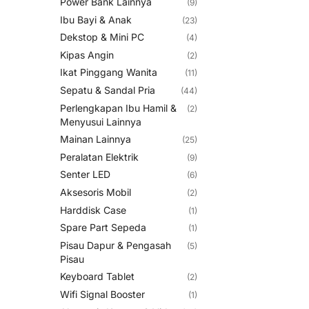
Power Bank Lainnya
(9)
Ibu Bayi & Anak
(23)
Dekstop & Mini PC
(4)
Kipas Angin
(2)
Ikat Pinggang Wanita
(11)
Sepatu & Sandal Pria
(44)
Perlengkapan Ibu Hamil &
(2)
Menyusui Lainnya
Mainan Lainnya
(25)
Peralatan Elektrik
(9)
Senter LED
(6)
Aksesoris Mobil
(2)
Harddisk Case
(1)
Spare Part Sepeda
(1)
Pisau Dapur & Pengasah
(5)
Pisau
Keyboard Tablet
(2)
Wifi Signal Booster
(1)