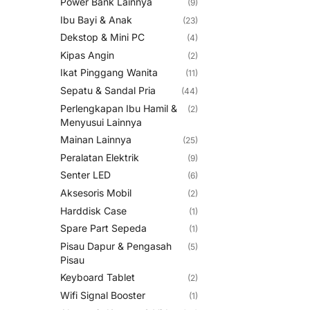
Power Bank Lainnya
(9)
Ibu Bayi & Anak
(23)
Dekstop & Mini PC
(4)
Kipas Angin
(2)
Ikat Pinggang Wanita
(11)
Sepatu & Sandal Pria
(44)
Perlengkapan Ibu Hamil &
(2)
Menyusui Lainnya
Mainan Lainnya
(25)
Peralatan Elektrik
(9)
Senter LED
(6)
Aksesoris Mobil
(2)
Harddisk Case
(1)
Spare Part Sepeda
(1)
Pisau Dapur & Pengasah
(5)
Pisau
Keyboard Tablet
(2)
Wifi Signal Booster
(1)