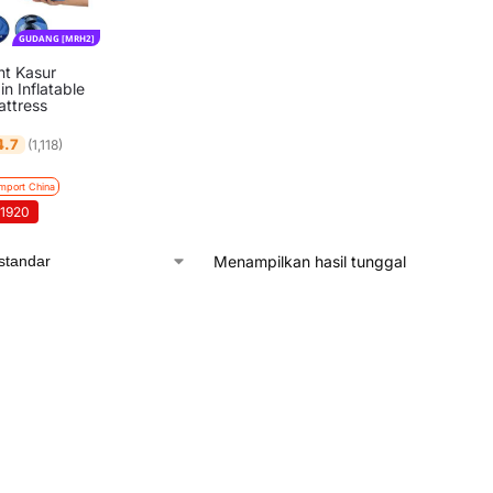
GUDANG [MRH2]
t Kasur
n Inflatable
attress
4.7
(1,118)
Import China
11920
Menampilkan hasil tunggal