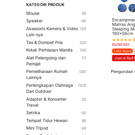
KATEGORI PRODUK
Mouse
(5)
Encampmen
Speaker
(4)
Matras Angi
Aksesoris Kamera & Video
Sleeping M
(31)
190x56cm
Lain nya
★
★
★
★
★
Tas & Dompet Pria
(22)
Rp
391.920
Kotak Perhiasan Wanita
(14)
7.456 Terjual
Alat Pelangsing dan
Jual di Rp4
(7)
Pemijat
Pemeliharaan Rumah
(30)
Lainnya
Perlengkapan Olahraga
(153)
Dan Outdoor
Adapter & Konverter
(2)
Travel
Setrika
(4)
Tempat Tidur Hewan
(6)
Mini Tripod
(4)