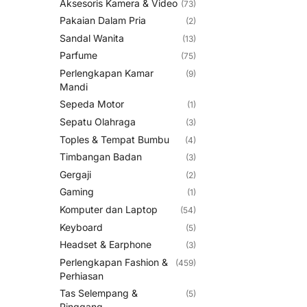
Aksesoris Kamera & Video
(73)
Pakaian Dalam Pria
(2)
Sandal Wanita
(13)
Parfume
(75)
Perlengkapan Kamar
(9)
Mandi
Sepeda Motor
(1)
Sepatu Olahraga
(3)
Toples & Tempat Bumbu
(4)
Timbangan Badan
(3)
Gergaji
(2)
Gaming
(1)
Komputer dan Laptop
(54)
Keyboard
(5)
Headset & Earphone
(3)
Perlengkapan Fashion &
(459)
Perhiasan
Tas Selempang &
(5)
Pinggang