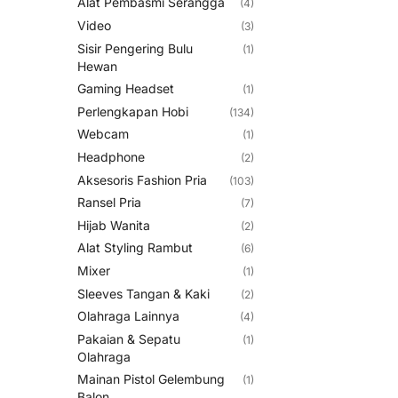
Alat Pembasmi Serangga
(4)
Video
(3)
Sisir Pengering Bulu
(1)
Hewan
Gaming Headset
(1)
Perlengkapan Hobi
(134)
Webcam
(1)
Headphone
(2)
Aksesoris Fashion Pria
(103)
Ransel Pria
(7)
Hijab Wanita
(2)
Alat Styling Rambut
(6)
Mixer
(1)
Sleeves Tangan & Kaki
(2)
Olahraga Lainnya
(4)
Pakaian & Sepatu
(1)
Olahraga
Mainan Pistol Gelembung
(1)
Balon