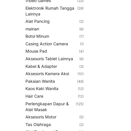
Video Games
(33)
Elektronik Rumah Tangga
(28)
Lainnya
Alat Pancing
(2)
mainan
(6)
Botol Minum
(7)
Casing Action Camera
(1)
Mouse Pad
(4)
Aksesoris Tablet Lainnya
(6)
Kabel & Adapter
(3)
Aksesoris Kamera Aksi
(10)
Pakaian Wanita
(48)
Kaos Kaki Wanita
(12)
Hair Care
(12)
Perlengkapan Dapur &
(125)
Alat Masak
Aksesoris Motor
(5)
Tas Olahraga
(2)