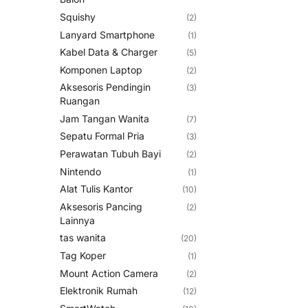
Squishy
(2)
Lanyard Smartphone
(1)
Kabel Data & Charger
(5)
Komponen Laptop
(2)
Aksesoris Pendingin
(3)
Ruangan
Jam Tangan Wanita
(7)
Sepatu Formal Pria
(3)
Perawatan Tubuh Bayi
(2)
Nintendo
(1)
Alat Tulis Kantor
(10)
Aksesoris Pancing
(2)
Lainnya
tas wanita
(20)
Tag Koper
(1)
Mount Action Camera
(2)
Elektronik Rumah
(12)