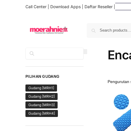
Call Center
|
Download Apps
|
Daftar Reseller
|
Daf
Enc
Cari
PILIHAN GUDANG
Gudang [MRH1]
Gudang [MRH2]
Gudang [MRH3]
Gudang [MRH4]