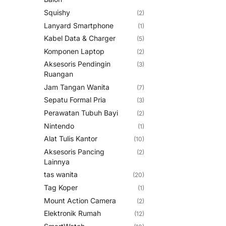
Squishy
(2)
Lanyard Smartphone
(1)
Kabel Data & Charger
(5)
Komponen Laptop
(2)
Aksesoris Pendingin
(3)
Ruangan
Jam Tangan Wanita
(7)
Sepatu Formal Pria
(3)
Perawatan Tubuh Bayi
(2)
Nintendo
(1)
Alat Tulis Kantor
(10)
Aksesoris Pancing
(2)
Lainnya
tas wanita
(20)
Tag Koper
(1)
Mount Action Camera
(2)
Elektronik Rumah
(12)