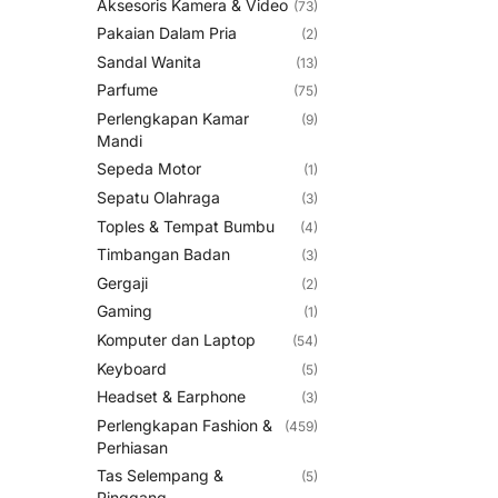
Aksesoris Kamera & Video
(73)
Pakaian Dalam Pria
(2)
Sandal Wanita
(13)
Parfume
(75)
Perlengkapan Kamar
(9)
Mandi
Sepeda Motor
(1)
Sepatu Olahraga
(3)
Toples & Tempat Bumbu
(4)
Timbangan Badan
(3)
Gergaji
(2)
Gaming
(1)
Komputer dan Laptop
(54)
Keyboard
(5)
Headset & Earphone
(3)
Perlengkapan Fashion &
(459)
Perhiasan
Tas Selempang &
(5)
Pinggang