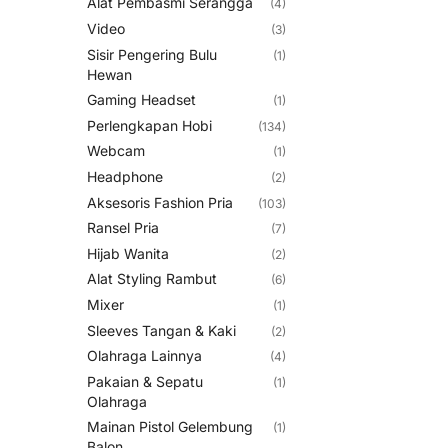
Alat Pembasmi Serangga
(4)
Video
(3)
Sisir Pengering Bulu
(1)
Hewan
Gaming Headset
(1)
Perlengkapan Hobi
(134)
Webcam
(1)
Headphone
(2)
Aksesoris Fashion Pria
(103)
Ransel Pria
(7)
Hijab Wanita
(2)
Alat Styling Rambut
(6)
Mixer
(1)
Sleeves Tangan & Kaki
(2)
Olahraga Lainnya
(4)
Pakaian & Sepatu
(1)
Olahraga
Mainan Pistol Gelembung
(1)
Balon