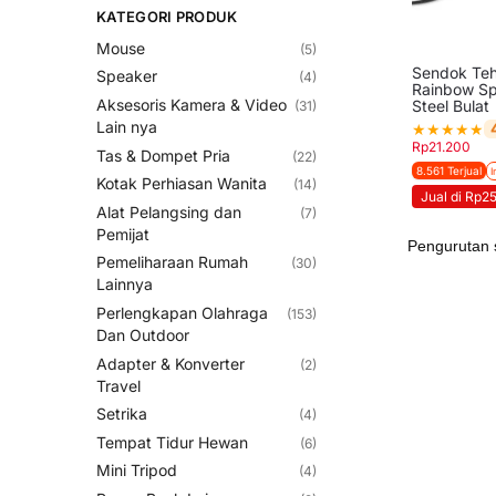
KATEGORI PRODUK
Mouse
(5)
Sendok Teh
Speaker
(4)
Rainbow Sp
Aksesoris Kamera & Video
Steel Bulat
(31)
Lain nya
★
★
★
★
★
Rp
21.200
Tas & Dompet Pria
(22)
8.561 Terjual
I
Kotak Perhiasan Wanita
(14)
Jual di Rp2
Alat Pelangsing dan
(7)
Pemijat
Pemeliharaan Rumah
(30)
Lainnya
Perlengkapan Olahraga
(153)
Dan Outdoor
Adapter & Konverter
(2)
Travel
Setrika
(4)
Tempat Tidur Hewan
(6)
Mini Tripod
(4)