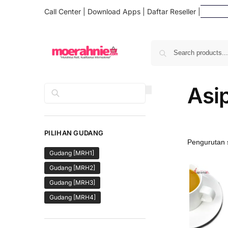
Call Center
|
Download Apps
|
Daftar Reseller
|
Daf
Asi
Cari
PILIHAN GUDANG
Gudang [MRH1]
Gudang [MRH2]
Gudang [MRH3]
Gudang [MRH4]