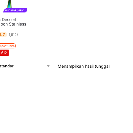
GUDANG [MRH2]
 Dessert
oon Stainless
4.7
(1,512)
mport China
5.612
Menampilkan hasil tunggal