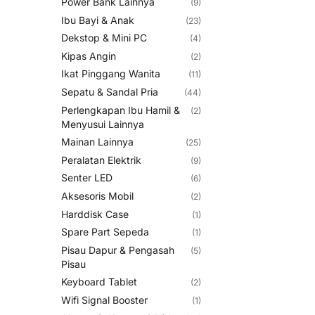
Power Bank Lainnya
(9)
Ibu Bayi & Anak
(23)
Dekstop & Mini PC
(4)
Kipas Angin
(2)
Ikat Pinggang Wanita
(11)
Sepatu & Sandal Pria
(44)
Perlengkapan Ibu Hamil &
(2)
Menyusui Lainnya
Mainan Lainnya
(25)
Peralatan Elektrik
(9)
Senter LED
(6)
Aksesoris Mobil
(2)
Harddisk Case
(1)
Spare Part Sepeda
(1)
Pisau Dapur & Pengasah
(5)
Pisau
Keyboard Tablet
(2)
Wifi Signal Booster
(1)