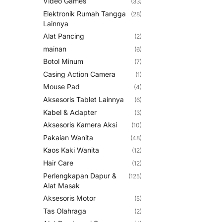
Video Games
(33)
Elektronik Rumah Tangga
(28)
Lainnya
Alat Pancing
(2)
mainan
(6)
Botol Minum
(7)
Casing Action Camera
(1)
Mouse Pad
(4)
Aksesoris Tablet Lainnya
(6)
Kabel & Adapter
(3)
Aksesoris Kamera Aksi
(10)
Pakaian Wanita
(48)
Kaos Kaki Wanita
(12)
Hair Care
(12)
Perlengkapan Dapur &
(125)
Alat Masak
Aksesoris Motor
(5)
Tas Olahraga
(2)