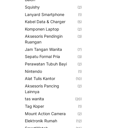
Squishy
(2)
Lanyard Smartphone
(1)
Kabel Data & Charger
(5)
Komponen Laptop
(2)
Aksesoris Pendingin
(3)
Ruangan
Jam Tangan Wanita
(7)
Sepatu Formal Pria
(3)
Perawatan Tubuh Bayi
(2)
Nintendo
(1)
Alat Tulis Kantor
(10)
Aksesoris Pancing
(2)
Lainnya
tas wanita
(20)
Tag Koper
(1)
Mount Action Camera
(2)
Elektronik Rumah
(12)