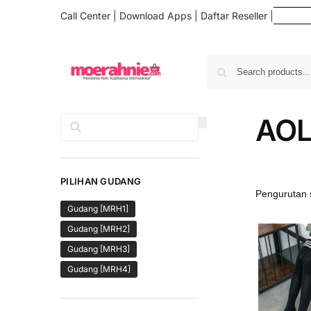
Call Center
|
Download Apps
|
Daftar Reseller
|
Daf
AOL
Cari
PILIHAN GUDANG
Gudang [MRH1]
Gudang [MRH2]
Gudang [MRH3]
Gudang [MRH4]