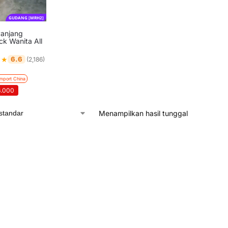
GUDANG [MRH2]
Panjang
k Wanita All
★
★
6.6
(2,186)
Import China
6.000
Menampilkan hasil tunggal