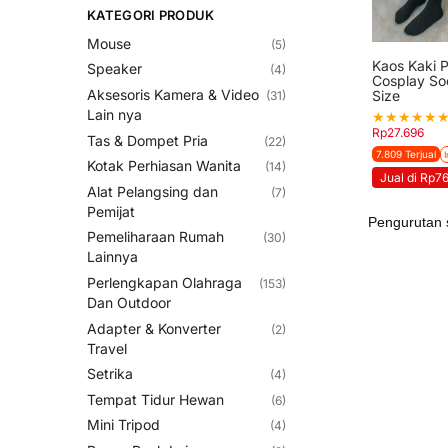
KATEGORI PRODUK
Mouse
(5)
Kaos Kaki 
Speaker
(4)
Cosplay Soc
Aksesoris Kamera & Video
Size
(31)
Lain nya
★
★
★
★
★
Rp
27.696
Tas & Dompet Pria
(22)
7.809 Terjual
Kotak Perhiasan Wanita
(14)
Jual di Rp7
Alat Pelangsing dan
(7)
Pemijat
Pemeliharaan Rumah
(30)
Lainnya
Perlengkapan Olahraga
(153)
Dan Outdoor
Adapter & Konverter
(2)
Travel
Setrika
(4)
Tempat Tidur Hewan
(6)
Mini Tripod
(4)