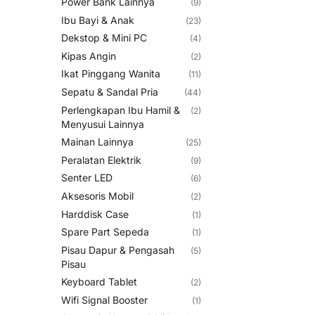
Power Bank Lainnya
(9)
Ibu Bayi & Anak
(23)
Dekstop & Mini PC
(4)
Kipas Angin
(2)
Ikat Pinggang Wanita
(11)
Sepatu & Sandal Pria
(44)
Perlengkapan Ibu Hamil &
(2)
Menyusui Lainnya
Mainan Lainnya
(25)
Peralatan Elektrik
(9)
Senter LED
(6)
Aksesoris Mobil
(2)
Harddisk Case
(1)
Spare Part Sepeda
(1)
Pisau Dapur & Pengasah
(5)
Pisau
Keyboard Tablet
(2)
Wifi Signal Booster
(1)