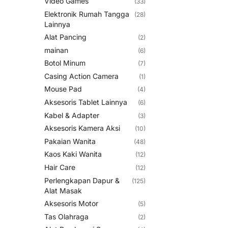
Video Games
(33)
Elektronik Rumah Tangga
(28)
Lainnya
Alat Pancing
(2)
mainan
(6)
Botol Minum
(7)
Casing Action Camera
(1)
Mouse Pad
(4)
Aksesoris Tablet Lainnya
(6)
Kabel & Adapter
(3)
Aksesoris Kamera Aksi
(10)
Pakaian Wanita
(48)
Kaos Kaki Wanita
(12)
Hair Care
(12)
Perlengkapan Dapur &
(125)
Alat Masak
Aksesoris Motor
(5)
Tas Olahraga
(2)