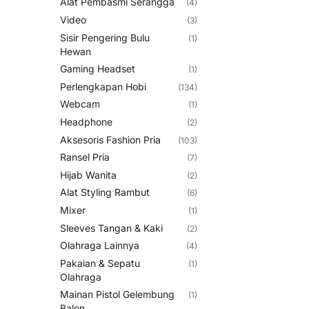
Alat Pembasmi Serangga
(4)
Video
(3)
Sisir Pengering Bulu
(1)
Hewan
Gaming Headset
(1)
Perlengkapan Hobi
(134)
Webcam
(1)
Headphone
(2)
Aksesoris Fashion Pria
(103)
Ransel Pria
(7)
Hijab Wanita
(2)
Alat Styling Rambut
(6)
Mixer
(1)
Sleeves Tangan & Kaki
(2)
Olahraga Lainnya
(4)
Pakaian & Sepatu
(1)
Olahraga
Mainan Pistol Gelembung
(1)
Balon