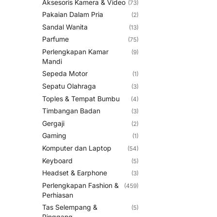
Aksesoris Kamera & Video
(73)
Pakaian Dalam Pria
(2)
Sandal Wanita
(13)
Parfume
(75)
Perlengkapan Kamar
(9)
Mandi
Sepeda Motor
(1)
Sepatu Olahraga
(3)
Toples & Tempat Bumbu
(4)
Timbangan Badan
(3)
Gergaji
(2)
Gaming
(1)
Komputer dan Laptop
(54)
Keyboard
(5)
Headset & Earphone
(3)
Perlengkapan Fashion &
(459)
Perhiasan
Tas Selempang &
(5)
Pinggang