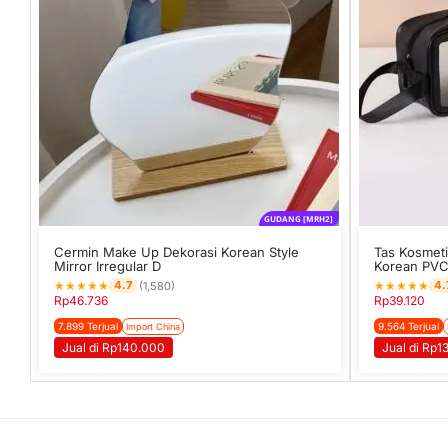
GUDANG [MRH2]
Cermin Make Up Dekorasi Korean Style
Tas Kosmeti
Mirror Irregular D
Korean PVC
★
★
★
★
★
★
★
★
★
★
4.7
4.
(1,580)
Rp
46.736
Rp
39.120
7.899 Terjual
9.564 Terjual
Import China
Jual di Rp140.000
Jual di Rp1