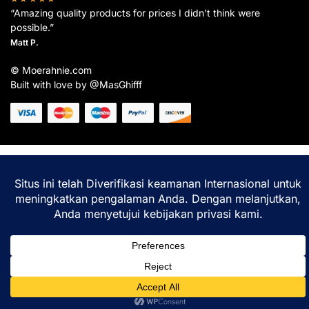
“Amazing quality products for prices I didn’t think were
possible.”
Matt P.
© Moerahnie.com
Built with love by @MasGhifff
Moerahnie.com
dipantau secara real-time oleh
Google Analytics
untuk memastikan
pengalaman belanja terbaik Anda.
Home
Shop
Lacak
Help
Login