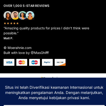
OVER 1,000 5-STAR REVIEWS
★★★★★
“Amazing quality products for prices I didn’t think were
possible.”
Matt P.
© Moerahnie.com
Built with love by @MasGhifff
Moerahnie.com
dipantau secara real-time oleh
Google Analytics
untuk memastikan
pengalaman belanja terbaik Anda.