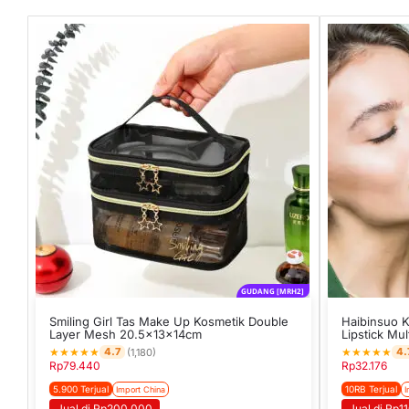
GUDANG [MRH2]
Smiling Girl Tas Make Up Kosmetik Double
Haibinsuo 
Layer Mesh 20.5x13x14cm
Lipstick Mu
★
★
★
★
★
★
★
★
★
★
4.7
4.
(1,180)
Rp
79.440
Rp
32.176
5.900 Terjual
10RB Terjual
Import China
I
Jual di Rp200.000
Jual di Rp1