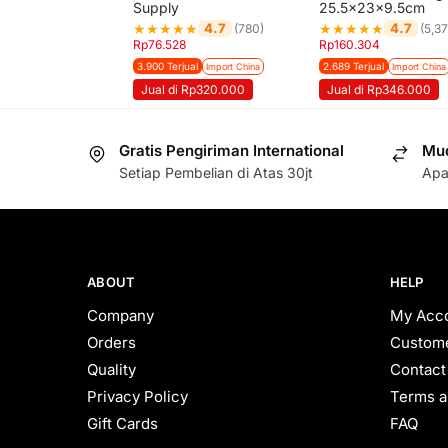
Supply
25.5x23x9.5cm
★
★
★
★
★
★
★
★
★
★
4.7
4.7
(780)
(5,37
Rp
76.528
Rp
160.304
3.900 Terjual
2.689 Terjual
Import China
Import China
Jual di Rp320.000
Jual di Rp346.000
Gratis Pengiriman International
Mud
Setiap Pembelian di Atas 30jt
Apa
ABOUT
HELP
Company
My Acc
Orders
Custome
Quality
Contact
Privacy Policy
Terms a
Gift Cards
FAQ