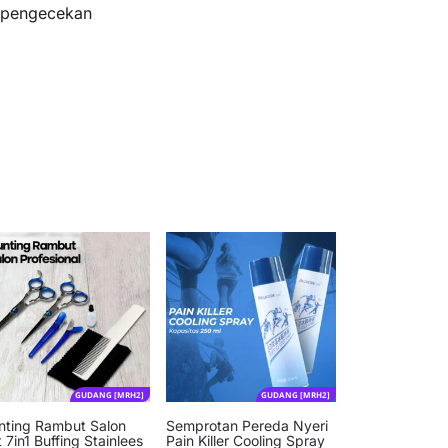
s pengecekan
GUDANG [MRH2]
GUDANG [MRH2]
nting Rambut Salon
Semprotan Pereda Nyeri
 7in1 Buffing Stainlees
Pain Killer Cooling Spray