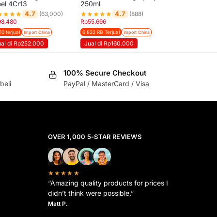
eel 4Cr13
250ml
★
★
★
★
★
★
★
★
★
4.7
4.7
(63,000)
(888)
98.480
Rp
55.696
10 terjual
6.832 RB Terjual
Import China
Import China
ual di Rp252.000
Jual di Rp160.000
100% Secure Checkout
beli
PayPal / MasterCard / Visa
OVER 1,000 5-STAR REVIEWS
★★★★★
“Amazing quality products for prices I
didn’t think were possible.”
Matt P.