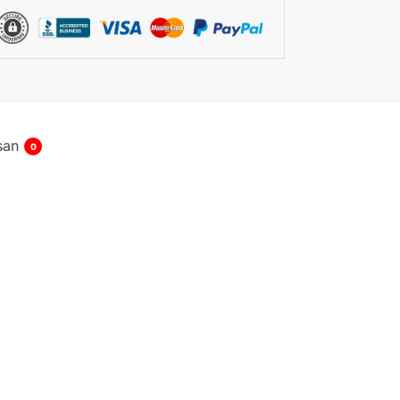
san
0