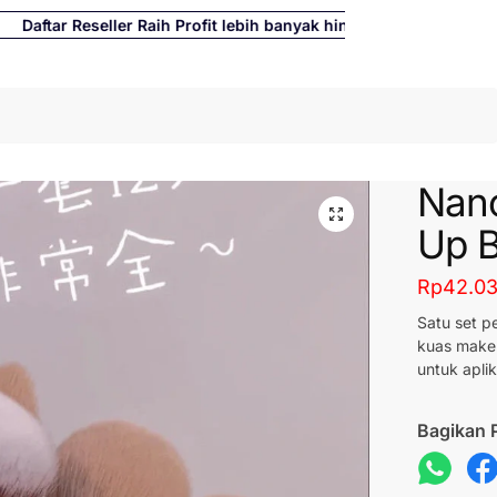
ftar Reseller Raih Profit lebih banyak hingga 500%
Cari
Nan
Up B
Rp
42.0
Satu set p
kuas make 
untuk apli
Bagikan 