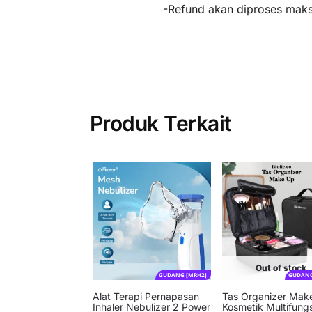
-Refund akan diproses maksi
Produk Terkait
Out of stock
GUDANG [MRH2]
GUDANG
Alat Terapi Pernapasan
Tas Organizer Mak
Inhaler Nebulizer 2 Power
Kosmetik Multifungs