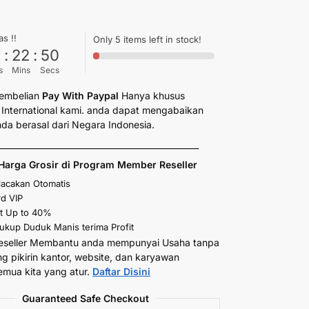
as !!
Only 5 items left in stock!
6
:
22
:
49
s
Mins
Secs
embelian
Pay With Paypal
Hanya khusus
International kami. anda dapat mengabaikan
anda berasal dari Negara Indonesia.
_________________________________________________
Harga Grosir di Program Member Reseller
elacakan Otomatis
d VIP
t Up to 40%
kup Duduk Manis terima Profit
eseller Membantu anda mempunyai Usaha tanpa
ng pikirin kantor, website, dan karyawan
emua kita yang atur.
Daftar Disini
Guaranteed Safe Checkout