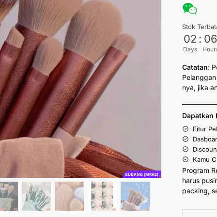
Stok Terbat
02
:
0
Days
Hour
Catatan:
P
Pelanggan 
nya, jika 
___________
Dapatkan 
Fitur P
Dasboar
Discoun
Kamu Cu
Program R
GUDANG [MRH2]
harus pusi
packing, s