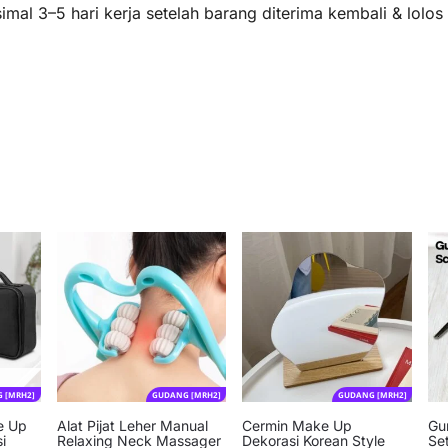
mal 3–5 hari kerja setelah barang diterima kembali & lolo
 [MRH2]
GUDANG [MRH2]
GUDANG [MRH2]
e Up
Alat Pijat Leher Manual
Cermin Make Up
Gu
i
Relaxing Neck Massager
Dekorasi Korean Style
Set