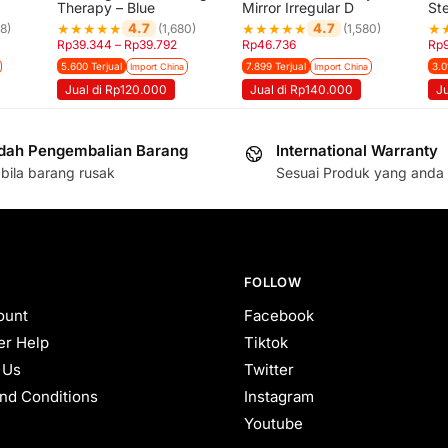
Therapy – Blue
Mirror Irregular D
St
★
★
★
★
★
★
★
★
★
★
★
4.7
4.7
8)
(1,680)
(1,580)
Rp
39.344
–
Rp
39.792
Rp
46.736
Rp
5.600 Terjual
7.899 Terjual
3.0
Import China
Import China
Jual di Rp120.000
Jual di Rp140.000
J
ah Pengembalian Barang
International Warranty
bila barang rusak
Sesuai Produk yang anda 
FOLLOW
ount
Facebook
r Help
Tiktok
 Us
Twitter
nd Conditions
Instagram
Youtube