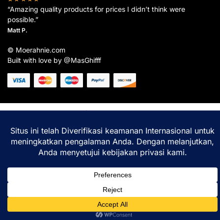
“Amazing quality products for prices I didn’t think were
possible.”
Matt P.
© Moerahnie.com
Built with love by @MasGhifff
Moerahnie.com
dipantau secara real-time oleh
Google Analytics
untuk memastikan
pengalaman belanja terbaik Anda.
Home
Shop
Lacak
Help
Login