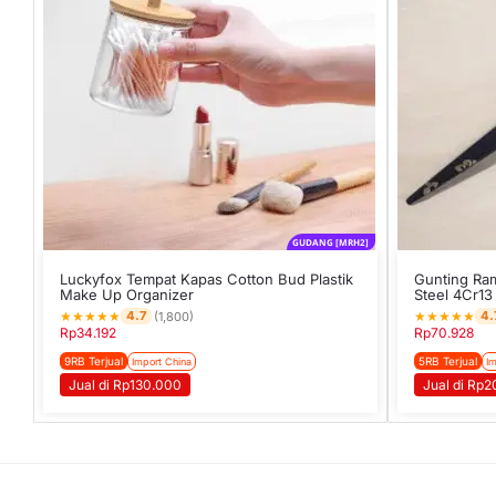
GUDANG [MRH2]
Luckyfox Tempat Kapas Cotton Bud Plastik
Gunting Ram
Make Up Organizer
Steel 4Cr13
★
★
★
★
★
★
★
★
★
★
4.7
4.
(1,800)
Rp
34.192
Rp
70.928
9RB Terjual
5RB Terjual
Import China
Im
Jual di Rp130.000
Jual di Rp