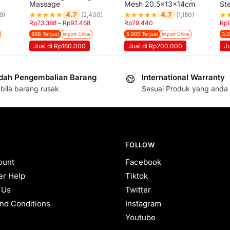
Massage
Mesh 20.5x13x14cm
St
★
★
★
★
★
★
★
★
★
★
★
4.7
4.7
9)
(2,400)
(1,180)
Rp
73.388
–
Rp
92.468
Rp
79.440
Rp
8RB Terjual
5.900 Terjual
3.0
Import China
Import China
Jual di Rp180.000
Jual di Rp200.000
J
ah Pengembalian Barang
International Warranty
bila barang rusak
Sesuai Produk yang anda 
FOLLOW
ount
Facebook
r Help
Tiktok
 Us
Twitter
nd Conditions
Instagram
Youtube