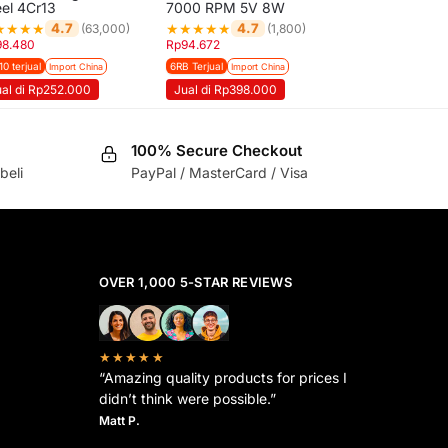
eel 4Cr13
7000 RPM 5V 8W
★
★
★
★
★
★
★
★
★
4.7
4.7
(63,000)
(1,800)
98.480
Rp
94.672
10 terjual
6RB Terjual
Import China
Import China
ual di Rp252.000
Jual di Rp398.000
100% Secure Checkout
beli
PayPal / MasterCard / Visa
OVER 1,000 5-STAR REVIEWS
★★★★★
“Amazing quality products for prices I
didn’t think were possible.”
Matt P.