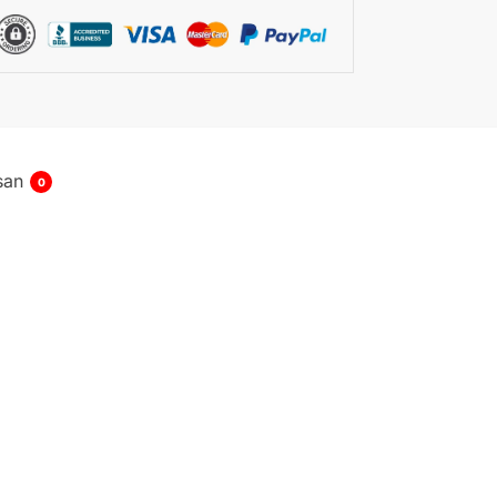
san
0