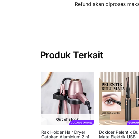
-Refund akan diproses maksi
Produk Terkait
Out of stock
GUDANG [MRH2]
GUDANG
Rak Holder Hair Dryer
Dckloer Pelentik Bu
Catokan Aluminium 2in1
Mata Elektrik USB