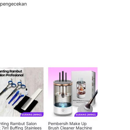
s pengecekan
GUDANG [MRH2]
GUDANG [MRH2]
nting Rambut Salon
Pembersih Make Up
 7in1 Buffing Stainlees
Brush Cleaner Machine