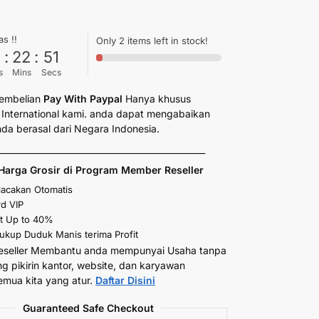
as !!
Only 2 items left in stock!
6
:
22
:
50
s
Mins
Secs
embelian
Pay With Paypal
Hanya khusus
International kami. anda dapat mengabaikan
anda berasal dari Negara Indonesia.
_________________________________________________
Harga Grosir di Program Member Reseller
elacakan Otomatis
d VIP
t Up to 40%
kup Duduk Manis terima Profit
eseller Membantu anda mempunyai Usaha tanpa
ng pikirin kantor, website, dan karyawan
emua kita yang atur.
Daftar Disini
Guaranteed Safe Checkout