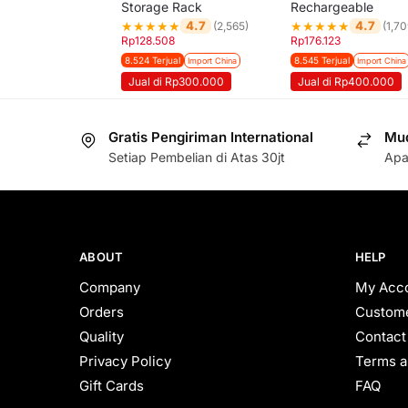
Storage Rack
Rechargeable
★
★
★
★
★
★
★
★
★
★
4.7
4.7
(2,565)
(1,70
Rp
128.508
Rp
176.123
8.524 Terjual
8.545 Terjual
Import China
Import China
Jual di Rp300.000
Jual di Rp400.000
Gratis Pengiriman International
Mud
Setiap Pembelian di Atas 30jt
Apa
ABOUT
HELP
Company
My Acc
Orders
Custome
Quality
Contact
Privacy Policy
Terms a
Gift Cards
FAQ