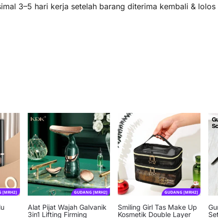
mal 3–5 hari kerja setelah barang diterima kembali & lolo
 [MRH2]
GUDANG [MRH2]
GUDANG [MRH2]
lu
Alat Pijat Wajah Galvanik
Smiling Girl Tas Make Up
Gu
3in1 Lifting Firming
Kosmetik Double Layer
Set