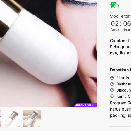
Stok Terbat
02
:
0
Days
Hour
Catatan:
P
Pelanggan 
nya, jika 
___________
Dapatkan 
Fitur P
Dasboar
Discoun
Kamu Cu
Program R
GUDANG [MRH2]
harus pusi
packing, s