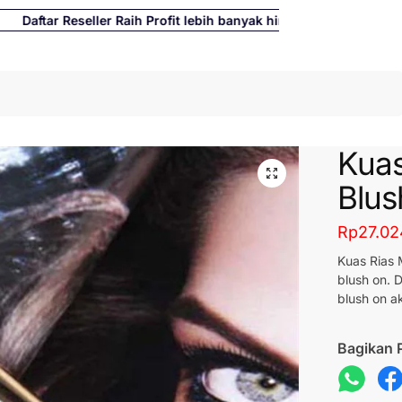
ftar Reseller Raih Profit lebih banyak hingga 500%
Cari
Kuas
Blus
Rp
27.02
Kuas Rias 
blush on. 
blush on a
Bagikan 