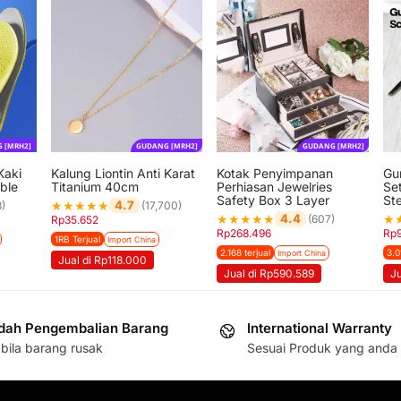
 [MRH2]
GUDANG [MRH2]
GUDANG [MRH2]
Kaki
Kalung Liontin Anti Karat
Kotak Penyimpanan
Gu
able
Titanium 40cm
Perhiasan Jewelries
Set
Safety Box 3 Layer
St
★
★
★
★
★
4.7
3)
(17,700)
★
★
★
★
★
★
4.4
(607)
Rp
35.652
Rp
268.496
Rp
1RB Terjual
Import China
2.168 terjual
3.0
Import China
Jual di Rp118.000
Jual di Rp590.589
J
ah Pengembalian Barang
International Warranty
bila barang rusak
Sesuai Produk yang anda 