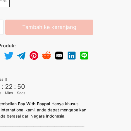
Pink
Tambah ke keranjang
Produk:
as !!
6
:
22
:
50
s
Mins
Secs
embelian
Pay With Paypal
Hanya khusus
International kami. anda dapat mengabaikan
anda berasal dari Negara Indonesia.
_________________________________________________