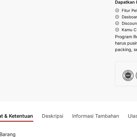
Dapatkan 
Fitur P
Dasboar
Discoun
Kamu Cu
Program R
harus pusi
packing, s
at & Ketentuan
Deskripsi
Informasi Tambahan
Ula
 Barang