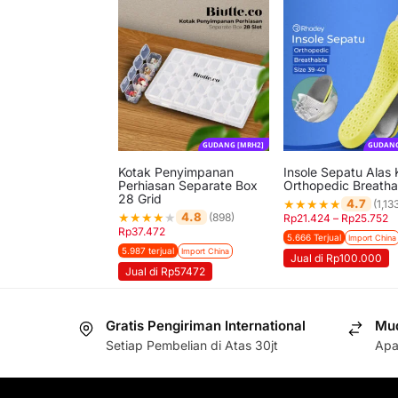
GUDANG [MRH2]
GUDANG
Kotak Penyimpanan
Insole Sepatu Alas 
Perhiasan Separate Box
Orthopedic Breath
28 Grid
★
★
★
★
★
4.7
(1,13
★
★
★
★
★
4.8
(898)
Rp
21.424
–
Rp
25.752
Rp
37.472
5.666 Terjual
Import China
5.987 terjual
Import China
Jual di Rp100.000
Jual di Rp57472
Gratis Pengiriman International
Mud
Setiap Pembelian di Atas 30jt
Apa