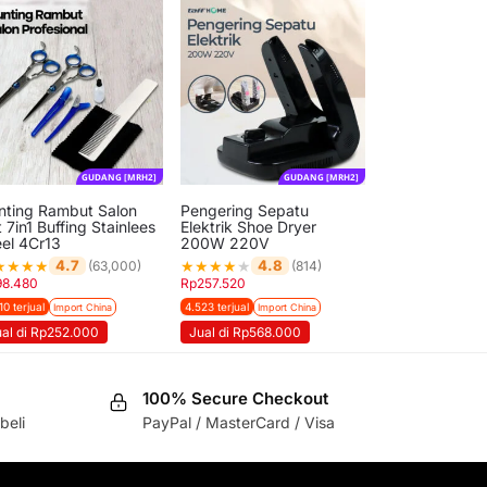
GUDANG [MRH2]
GUDANG [MRH2]
nting Rambut Salon
Pengering Sepatu
 7in1 Buffing Stainlees
Elektrik Shoe Dryer
eel 4Cr13
200W 220V
★
★
★
★
★
★
★
★
★
4.7
4.8
(63,000)
(814)
98.480
Rp
257.520
10 terjual
4.523 terjual
Import China
Import China
ual di Rp252.000
Jual di Rp568.000
100% Secure Checkout
beli
PayPal / MasterCard / Visa