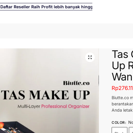
r Reseller Raih Profit lebih banyak hingga 500%
Cari
Tas 
Up R
Wani
Rp
276.1
Biutte.co 
berantakan
Anda letak
No
COLOR
: