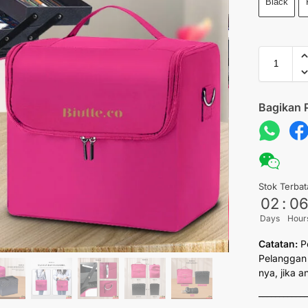
Black
Bagikan 
Stok Terbat
02
:
0
Days
Hour
Catatan:
P
Pelanggan 
nya, jika 
___________