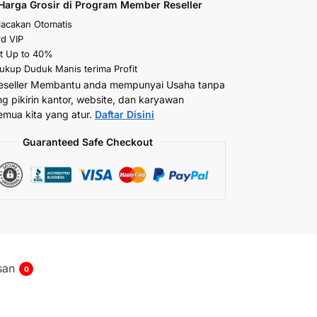
Harga Grosir di Program Member Reseller
elacakan Otomatis
d VIP
t Up to 40%
kup Duduk Manis terima Profit
eseller Membantu anda mempunyai Usaha tanpa
ng pikirin kantor, website, dan karyawan
emua kita yang atur.
Daftar Disini
Guaranteed Safe Checkout
san
0