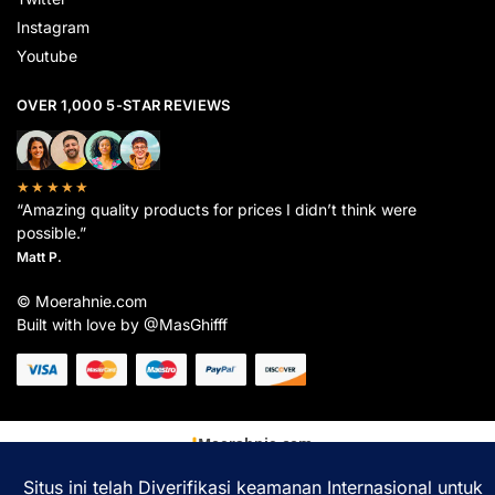
Instagram
Youtube
OVER 1,000 5-STAR REVIEWS
★★★★★
“Amazing quality products for prices I didn’t think were
possible.”
Matt P.
© Moerahnie.com
Built with love by @MasGhifff
Moerahnie.com
dipantau secara real-time oleh
Google Analytics
untuk memastikan
pengalaman belanja terbaik Anda.