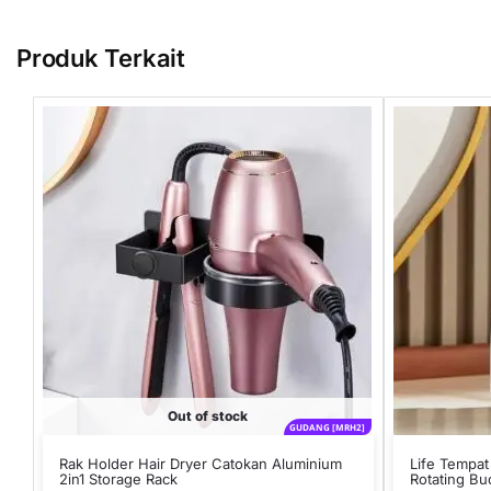
Produk Terkait
Out of stock
GUDANG [MRH2]
Rak Holder Hair Dryer Catokan Aluminium
Life Tempa
2in1 Storage Rack
Rotating Bu