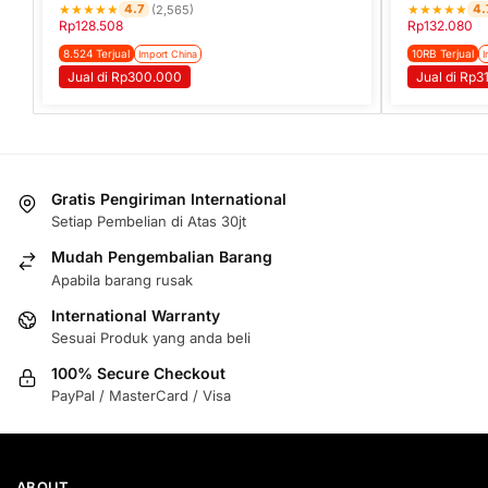
★
★
★
★
★
★
★
★
★
★
4.7
4.
(2,565)
Rp
128.508
Rp
132.080
8.524 Terjual
10RB Terjual
Import China
I
Jual di Rp300.000
Jual di Rp3
Gratis Pengiriman International
Setiap Pembelian di Atas 30jt
Mudah Pengembalian Barang
Apabila barang rusak
International Warranty
Sesuai Produk yang anda beli
100% Secure Checkout
PayPal / MasterCard / Visa
ABOUT