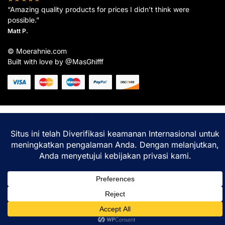
“Amazing quality products for prices I didn’t think were
possible.”
Matt P.
© Moerahnie.com
Built with love by @MasGhifff
Moerahnie.com
dipantau secara real-time oleh
Google Analytics
untuk memastikan
pengalaman belanja terbaik Anda.
Home
Shop
Lacak
Help
Login