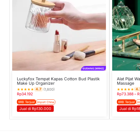
GUDANG [MRH2]
Luckyfox Tempat Kapas Cotton Bud Plastik
Alat Pijat W
Make Up Organizer
Massage
★
★
★
★
★
★
★
★
★
★
4.7
4.
(1,800)
Rp
34.192
Rp
73.388
–
R
9RB Terjual
8RB Terjual
Import China
Im
Jual di Rp130.000
Jual di Rp1