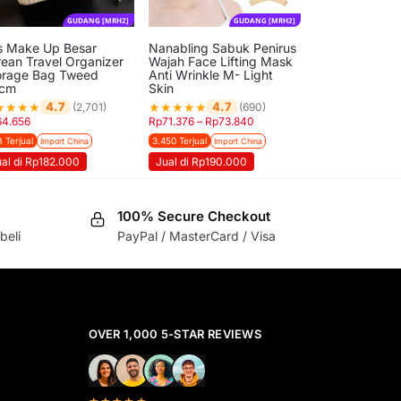
GUDANG [MRH2]
GUDANG [MRH2]
s Make Up Besar
Nanabling Sabuk Penirus
rean Travel Organizer
Wajah Face Lifting Mask
orage Bag Tweed
Anti Wrinkle M- Light
cm
Skin
★
★
★
★
★
★
★
★
★
4.7
4.7
(2,701)
(690)
64.656
Rp
71.376
–
Rp
73.840
 Terjual
3.450 Terjual
Import China
Import China
ual di Rp182.000
Jual di Rp190.000
100% Secure Checkout
beli
PayPal / MasterCard / Visa
OVER 1,000 5-STAR REVIEWS