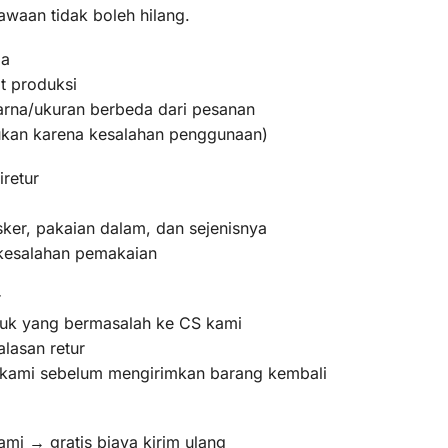
awaan tidak boleh hilang.
ma
t produksi
warna/ukuran berbeda dari pesanan
bukan karena kesalahan penggunaan)
iretur
ker, pakaian dalam, dan sejenisnya
 kesalahan pemakaian
r
oduk yang bermasalah ke CS kami
lasan retur
m kami sebelum mengirimkan barang kembali
ami → gratis biaya kirim ulang