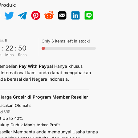
Produk:
as !!
Only 6 items left in stock!
6
:
22
:
49
s
Mins
Secs
embelian
Pay With Paypal
Hanya khusus
International kami. anda dapat mengabaikan
anda berasal dari Negara Indonesia.
_________________________________________________
Harga Grosir di Program Member Reseller
elacakan Otomatis
d VIP
t Up to 40%
kup Duduk Manis terima Profit
eseller Membantu anda mempunyai Usaha tanpa