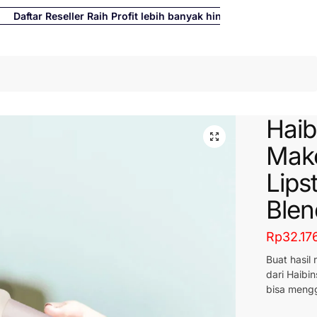
ftar Reseller Raih Profit lebih banyak hingga 500%
Cari
Haib
Mak
Lips
Blen
Rp
32.17
Buat hasil
dari Haibi
bisa mengg