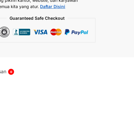
ng pikirin kantor, website, dan karyawan
emua kita yang atur.
Daftar Disini
Guaranteed Safe Checkout
san
0