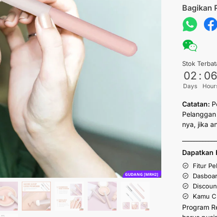
Bagikan 
Stok Terbat
02
:
0
Days
Hour
Catatan:
P
Pelanggan 
nya, jika 
___________
Dapatkan 
Fitur P
GUDANG [MRH2]
Dasboar
Discoun
Kamu Cu
Program R