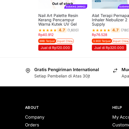
Out of stock
GUDANG [MRH2]
GUDANG
Nail Art Palette Resin
Alat Terapi Pernap
Kerang Pencampur
Inhaler Nebulizer 2
Warna Kutek UV Gel
Supply
★
★
★
★
★
★
★
★
★
★
4.7
4.7
(1,600)
(780
Rp
40.912
Rp
76.528
8RB Terjual
3.900 Terjual
Import China
Import China
Jual di Rp120.000
Jual di Rp320.000
Gratis Pengiriman International
Mud
Setiap Pembelian di Atas 30jt
Apa
ABOUT
HELP
Company
My Acc
Orders
Custome