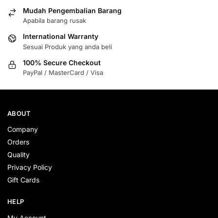
Mudah Pengembalian Barang
Apabila barang rusak
International Warranty
Sesuai Produk yang anda beli
100% Secure Checkout
PayPal / MasterCard / Visa
ABOUT
Company
Orders
Quality
Privacy Policy
Gift Cards
HELP
My Account