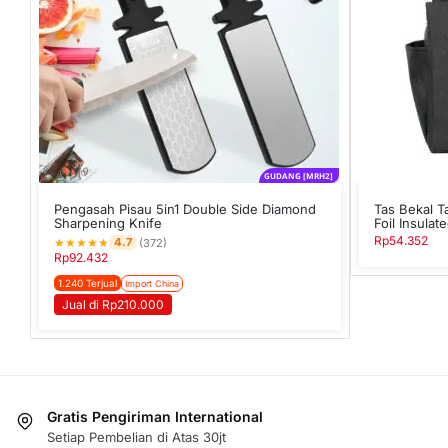
GUDANG [MRH2]
Pengasah Pisau 5in1 Double Side Diamond
Tas Bekal T
Sharpening Knife
Foil Insulat
Rp
54.352
★
★
★
★
★
4.7
(372)
Rp
92.432
1.240 Terjual
Import China
Jual di Rp210.000
Gratis Pengiriman International
Setiap Pembelian di Atas 30jt