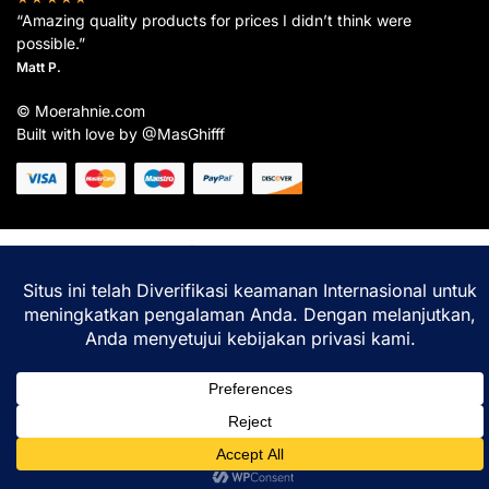
“Amazing quality products for prices I didn’t think were
possible.”
Matt P.
© Moerahnie.com
Built with love by @MasGhifff
Moerahnie.com
dipantau secara real-time oleh
Google Analytics
untuk memastikan
pengalaman belanja terbaik Anda.
Home
Shop
Lacak
Help
Login