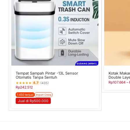
GUDANG [MRH1]
Tempat Sampah Pintar -13L Sensor
Kotak Maka
Otomatis Tanpa Sentuh
Double Lay
Rp
107.664
–
★
★
★
★
★
4.7
(435)
Rp
242.512
1.450 terjual
Import China
Jual di Rp500.000