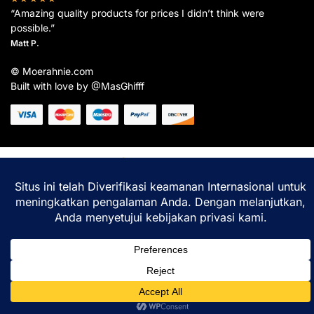
“Amazing quality products for prices I didn’t think were
possible.”
Matt P.
© Moerahnie.com
Built with love by @MasGhifff
Moerahnie.com
dipantau secara real-time oleh
Google Analytics
untuk memastikan
pengalaman belanja terbaik Anda.
Home
Shop
Lacak
Help
Login