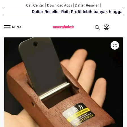
Call Center
|
Download Apps
|
Daftar Reseller
|
Daftar Reseller Raih Profit lebih banyak hingga 50
MENU