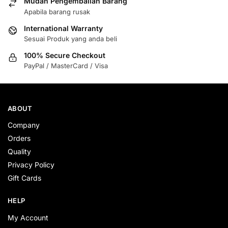
Mudah Pengembalian Barang
Apabila barang rusak
International Warranty
Sesuai Produk yang anda beli
100% Secure Checkout
PayPal / MasterCard / Visa
ABOUT
Company
Orders
Quality
Privacy Policy
Gift Cards
HELP
My Account