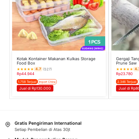
GUDANG [MRH2]
Kotak Kontainer Makanan Kulkas Storage
Gergaji Ta
Food Box
Prune Saw
★
★
★
★
★
★
★
★
★
★
4.7
4.
(527)
Rp
44.944
Rp
23.780
1.758 Terjual
2.346 Terjual
Import China
Jual di Rp130.000
Jual di Rp
Gratis Pengiriman International
Setiap Pembelian di Atas 30jt