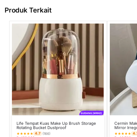
Produk Terkait
GUDANG [MRH2]
Life Tempat Kuas Make Up Brush Storage
Cermin Mak
Rotating Bucket Dustproof
Mirror Irreg
★
★
★
★
★
★
★
★
★
★
4.7
4.
(166)