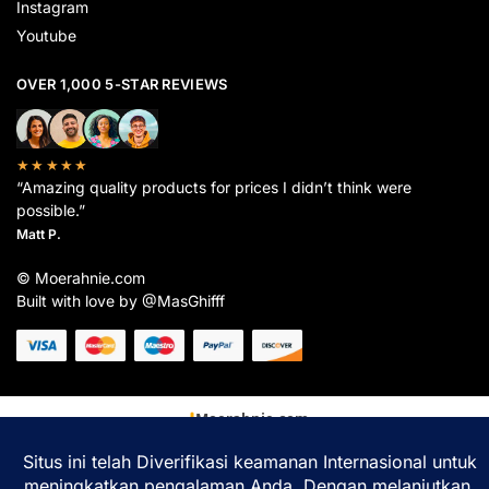
Instagram
Youtube
OVER 1,000 5-STAR REVIEWS
★★★★★
“Amazing quality products for prices I didn’t think were
possible.”
Matt P.
© Moerahnie.com
Built with love by @MasGhifff
Moerahnie.com
dipantau secara real-time oleh
Google Analytics
untuk memastikan
pengalaman belanja terbaik Anda.