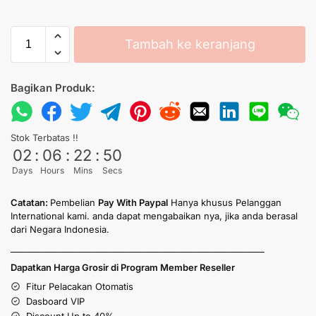
Tambah ke keranjang
Bagikan Produk:
Stok Terbatas !!
02
:
06
:
22
:
50
Days
Hours
Mins
Secs
Catatan:
Pembelian
Pay With Paypal
Hanya khusus Pelanggan
International kami. anda dapat mengabaikan nya, jika anda berasal
dari Negara Indonesia.
____________________________________________________________
Dapatkan Harga Grosir di Program Member Reseller
Fitur Pelacakan Otomatis
Dasboard VIP
Discount Up to 40%