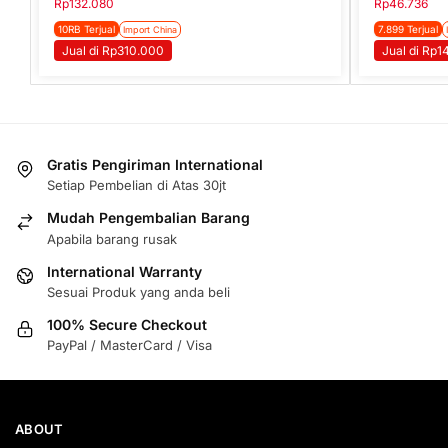
Rp
132.080
Rp
46.736
10RB Terjual
7.899 Terjual
Import China
Jual di Rp310.000
Jual di Rp
Gratis Pengiriman International
Setiap Pembelian di Atas 30jt
Mudah Pengembalian Barang
Apabila barang rusak
International Warranty
Sesuai Produk yang anda beli
100% Secure Checkout
PayPal / MasterCard / Visa
ABOUT