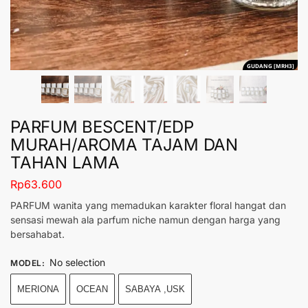
GUDANG [MRH3]
PARFUM BESCENT/EDP
MURAH/AROMA TAJAM DAN
TAHAN LAMA
Rp
63.600
PARFUM wanita yang memadukan karakter floral hangat dan
sensasi mewah ala parfum niche namun dengan harga yang
bersahabat.
No selection
MODEL
:
MERIONA
OCEAN
SABAYA ,USK