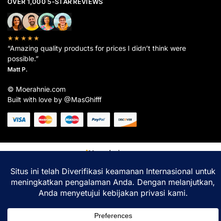
OVER 1,000 5-STAR REVIEWS
★★★★★
“Amazing quality products for prices I didn’t think were
possible.”
Matt P.
© Moerahnie.com
Built with love by @MasGhifff
Moerahnie.com
dipantau secara real-time oleh
Google Analytics
untuk memastikan
pengalaman belanja terbaik Anda.