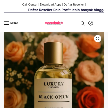
Call Center
|
Download Apps
|
Daftar Reseller
|
Daftar Reseller Raih Profit lebih banyak hingga 50
MENU