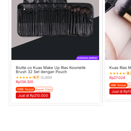
GUDANG [MRH2]
Biutte.co Kuas Make Up Rias Kosmetik
Kuas Rias 
Brush 32 Set dengan Pouch
★
★
★
★
★
4.
★
★
★
★
★
4.7
(2,000)
Rp
27.024
Rp
134.320
4RB Terjual
Im
10RB Terjual
Import China
Jual di Rp1
Jual di Rp210.000