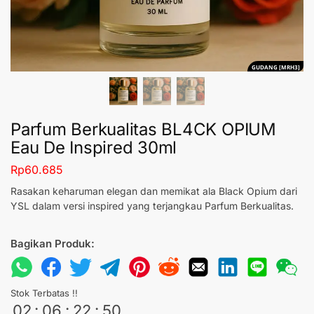
GUDANG [MRH3]
Parfum Berkualitas BL4CK OPIUM
Eau De Inspired 30ml
Rp
60.685
Rasakan keharuman elegan dan memikat ala Black Opium dari
YSL dalam versi inspired yang terjangkau Parfum Berkualitas.
Bagikan Produk:
Stok Terbatas !!
02
:
06
:
22
:
49