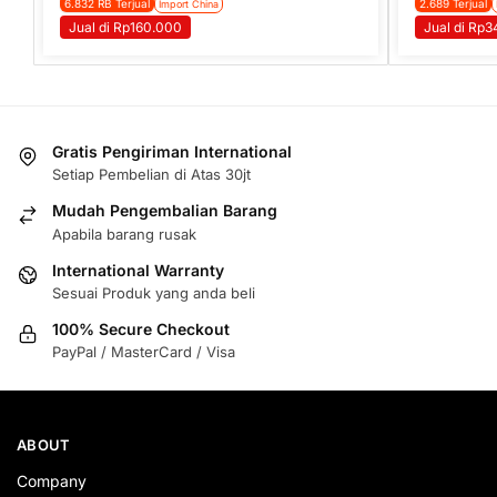
6.832 RB Terjual
2.689 Terjual
Import China
Jual di Rp160.000
Jual di Rp
Gratis Pengiriman International
Setiap Pembelian di Atas 30jt
Mudah Pengembalian Barang
Apabila barang rusak
International Warranty
Sesuai Produk yang anda beli
100% Secure Checkout
PayPal / MasterCard / Visa
ABOUT
Company