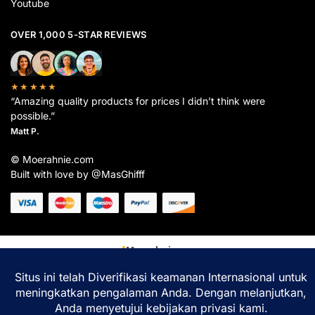
Youtube
OVER 1,000 5-STAR REVIEWS
★★★★★
“Amazing quality products for prices I didn’t think were
possible.”
Matt P.
© Moerahnie.com
Built with love by @MasGhifff
Moerahnie.com
dipantau secara real-time oleh
Google Analytics
untuk memastikan
pengalaman belanja terbaik Anda.