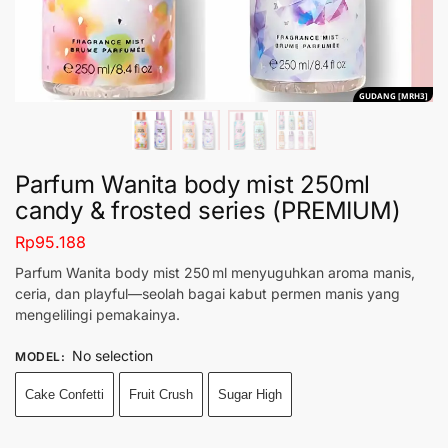
GUDANG [MRH3]
Parfum Wanita body mist 250ml
candy & frosted series (PREMIUM)
Rp
95.188
Parfum Wanita body mist 250 ml menyuguhkan aroma manis,
ceria, dan playful—seolah bagai kabut permen manis yang
mengelilingi pemakainya.
No selection
MODEL
:
Cake Confetti
Fruit Crush
Sugar High