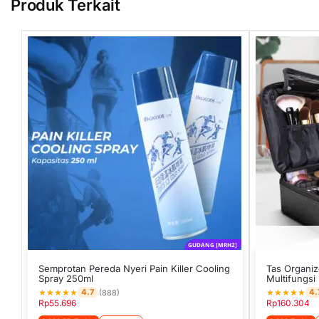
Produk Terkait
GUDANG [MRH2]
Semprotan Pereda Nyeri Pain Killer Cooling
Tas Organi
Spray 250ml
Multifungs
★
★
★
★
★
★
★
★
★
★
4.7
4.
(888)
Rp
55.696
Rp
160.304