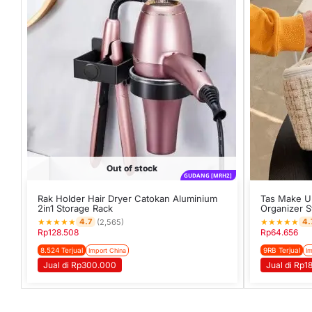
Out of stock
GUDANG [MRH2]
Rak Holder Hair Dryer Catokan Aluminium
Tas Make U
2in1 Storage Rack
Organizer 
★
★
★
★
★
★
★
★
★
★
4.7
4.
(2,565)
Rp
128.508
Rp
64.656
8.524 Terjual
9RB Terjual
Import China
Im
Jual di Rp300.000
Jual di Rp1