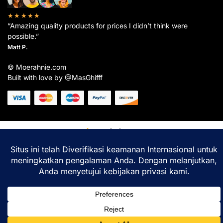
★★★★★
“Amazing quality products for prices I didn’t think were
possible.”
Matt P.
© Moerahnie.com
Built with love by @MasGhifff
Moerahnie.com
dipantau secara real-time oleh
Google Analytics
untuk memastikan
pengalaman belanja terbaik Anda.