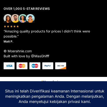
OVER 1,000 5-STAR REVIEWS
★★★★★
“Amazing quality products for prices I didn’t think were
possible.”
Matt P.
© Moerahnie.com
Built with love by @MasGhifff
Moerahnie.com
dipantau secara real-time oleh
Google Analytics
untuk memastikan
pengalaman belanja terbaik Anda.