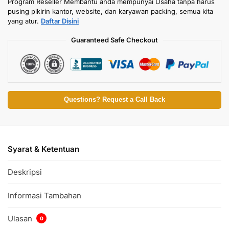
Program Reseller Membantu anda mempunyai Usaha tanpa harus
pusing pikirin kantor, website, dan karyawan packing, semua kita
yang atur.
Daftar Disini
Guaranteed Safe Checkout
Questions? Request a Call Back
Syarat & Ketentuan
Deskripsi
Informasi Tambahan
Ulasan
0