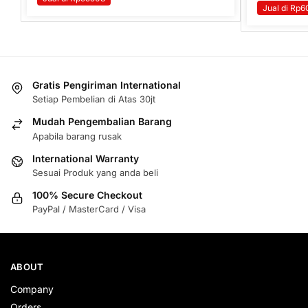
Jual di Rp
Gratis Pengiriman International
Setiap Pembelian di Atas 30jt
Mudah Pengembalian Barang
Apabila barang rusak
International Warranty
Sesuai Produk yang anda beli
100% Secure Checkout
PayPal / MasterCard / Visa
ABOUT
Company
Orders