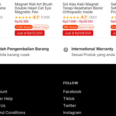
p
Magnet Nail Art Brush
Sol Alas Kaki Magnet
Sa
hine
Double Head Cat Eye
Terapi Kesehatan Bionic
Se
Magnetic Pen
Orthopedic Insole
Pro
★
★
★
★
★
★
★
★
★
★
★
4.7
4.7
0)
(1,159)
(300)
Rp
28.386
Rp
27.696
–
Rp
28.592
Rp
7.245 Terjual
1RB Terjual
5.2
Import China
Import China
Jual di Rp112.000
Jual di Rp108.000
J
ah Pengembalian Barang
International Warranty
bila barang rusak
Sesuai Produk yang anda 
FOLLOW
ount
Facebook
r Help
Tiktok
 Us
Twitter
nd Conditions
Instagram