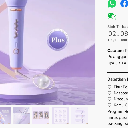
Stok Terbat
02
:
0
Days
Hour
Catatan:
P
Pelanggan 
nya, jika 
___________
Dapatkan 
Fitur P
Dasboar
Discoun
Kamu Cu
Program R
harus pusi
packing, s