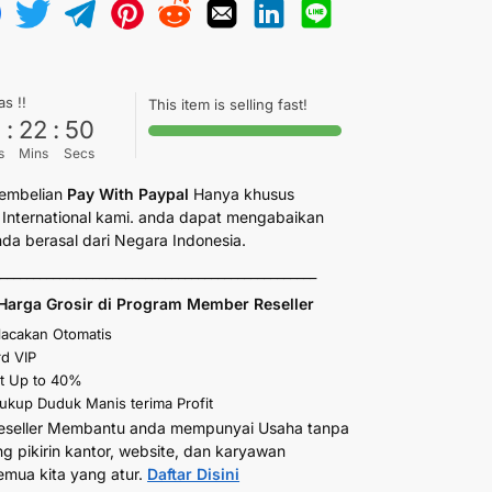
as !!
This item is selling fast!
6
:
22
:
49
s
Mins
Secs
embelian
Pay With Paypal
Hanya khusus
International kami. anda dapat mengabaikan
anda berasal dari Negara Indonesia.
_________________________________________________
Harga Grosir di Program Member Reseller
elacakan Otomatis
d VIP
t Up to 40%
kup Duduk Manis terima Profit
eseller Membantu anda mempunyai Usaha tanpa
ng pikirin kantor, website, dan karyawan
emua kita yang atur.
Daftar Disini