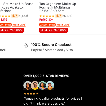
tu Set Make Up Brush
Tas Organizer Make Up
t Kuas Aplikator
Kosmetik Multifungsi
fesional
25.5x23x9.5cm
★
★
★
★
★
★
★
★
★
4.7
4.7
(1,563)
(5,378)
88.176
Rp
160.304
00 Terjual
2.689 Terjual
Import China
Import China
ual di Rp220.000
Jual di Rp346.000
100% Secure Checkout
beli
PayPal / MasterCard / Visa
OVER 1,000 5-STAR REVIEWS
★★★★★
“Amazing quality products for prices I
didn’t think were possible.”