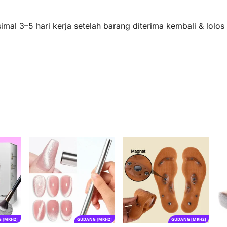
mal 3–5 hari kerja setelah barang diterima kembali & lolo
 [MRH2]
GUDANG [MRH2]
GUDANG [MRH2]