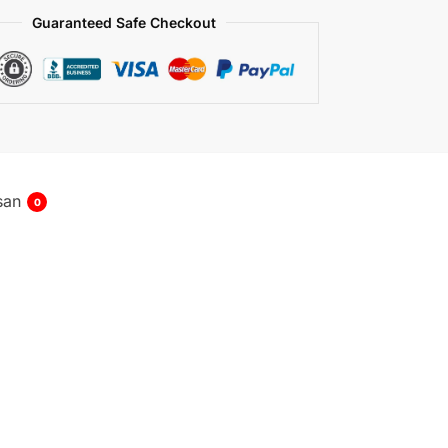
Guaranteed Safe Checkout
san
0