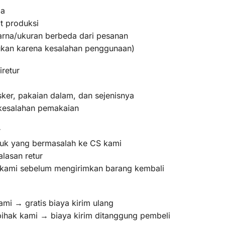
ma
t produksi
warna/ukuran berbeda dari pesanan
bukan karena kesalahan penggunaan)
iretur
ker, pakaian dalam, dan sejenisnya
 kesalahan pemakaian
r
oduk yang bermasalah ke CS kami
lasan retur
m kami sebelum mengirimkan barang kembali
ami → gratis biaya kirim ulang
pihak kami → biaya kirim ditanggung pembeli