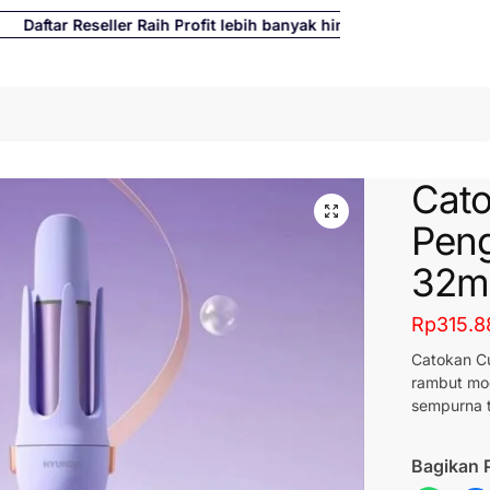
aftar Reseller Raih Profit lebih banyak hingga 500%
Cari
Cato
Peng
32
Rp
315.8
Catokan Cu
rambut mo
sempurna t
Bagikan 