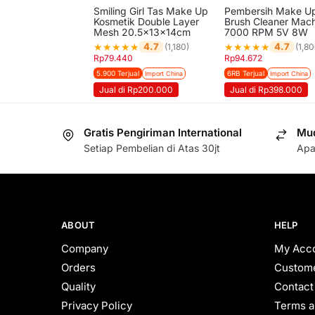
Smiling Girl Tas Make Up
Pembersih Make U
Kosmetik Double Layer
Brush Cleaner Mac
Mesh 20.5x13x14cm
7000 RPM 5V 8W
★
★
★
★
★
★
★
★
★
★
4.7
4.7
(1,180)
(1,80
Rp
79.440
Rp
94.672
5.900 Terjual
6RB Terjual
Import China
Import China
Jual di Rp200.000
Jual di Rp398.000
Gratis Pengiriman International
Mud
Setiap Pembelian di Atas 30jt
Apa
ABOUT
HELP
Company
My Acc
Orders
Custome
Quality
Contact
Privacy Policy
Terms a