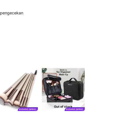
s pengecekan
Out of stock
GUDANG [MRH2]
GUDANG [MRH2]