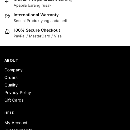
Apabila barang rusak
International Warranty
Sesuai Produk yang anda beli
100% Secure Checkout
PayPal / MasterCard / Visa
ABOUT
Company
Orders
Quality
Privacy Policy
Gift Cards
HELP
My Account