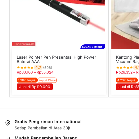
GUDANG [MRH1]
Laser Pointer Pen Presentasi High Power
Kantong Pla
Baterai AAA
Vacuum Bag
★
★
★
★
★
★
★
★
★
★
4.7
4.
(596)
Rp
30.160
–
Rp
55.024
Rp
26.352
–
R
1.987 Terjual
4.232 Terjual
Import China
Jual di Rp110.000
Jual di Rp6
Gratis Pengiriman International
Setiap Pembelian di Atas 30jt
Mudah Pengembalian Barang