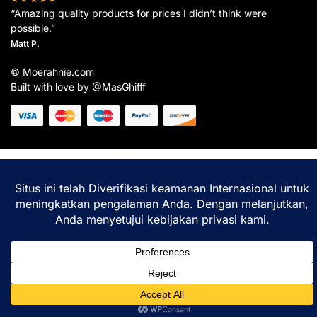
“Amazing quality products for prices I didn’t think were
possible.”
Matt P.
© Moerahnie.com
Built with love by @MasGhifff
Moerahnie.com
dipantau secara real-time oleh
Google Analytics
untuk memastikan
pengalaman belanja terbaik Anda.
Home
Shop
Lacak
Help
Login