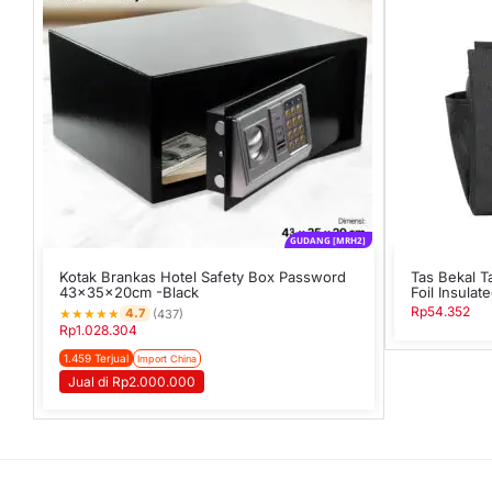
GUDANG [MRH2]
Kotak Brankas Hotel Safety Box Password
Tas Bekal T
43x35x20cm -Black
Foil Insulat
Rp
54.352
★
★
★
★
★
4.7
(437)
Rp
1.028.304
1.459 Terjual
Import China
Jual di Rp2.000.000