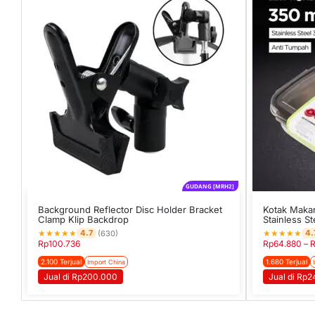
GUDANG [MRH2]
Background Reflector Disc Holder Bracket
Kotak Maka
Clamp Klip Backdrop
Stainless St
★
★
★
★
★
★
★
★
★
★
4.7
4.
(630)
Rp
100.736
Rp
64.880
–
2.100 Terjual
1.680 Terjual
Import China
Jual di Rp200.000
Jual di Rp