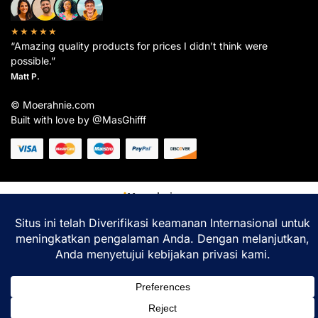
★★★★★
“Amazing quality products for prices I didn’t think were
possible.”
Matt P.
© Moerahnie.com
Built with love by @MasGhifff
Moerahnie.com
dipantau secara real-time oleh
Google Analytics
untuk memastikan
pengalaman belanja terbaik Anda.