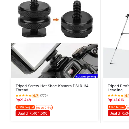
GUDANG [MRH1]
Tripod Screw Hot Shoe Kamera DSLR 1/4
Tripod Prof
Thread
Leveling
★
★
★
★
★
★
★
★
★
★
4.7
4.
(779)
Rp
21.448
Rp
141.016
2.597 terjual
1.120 terjual
Import China
I
Jual di Rp104.000
Jual di Rp