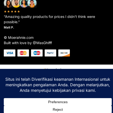
★★★★★
“Amazing quality products for prices I didn’t think were
possible.”
Matt P.
© Moerahnie.com
Built with love by @MasGhifff
Moerahnie.com
dipantau secara real-time oleh
Google Analytics
untuk memastikan
pengalaman belanja terbaik Anda.