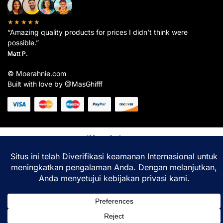
★★★★★
“Amazing quality products for prices I didn’t think were
possible.”
Matt P.
© Moerahnie.com
Built with love by @MasGhifff
Moerahnie.com
dipantau secara real-time oleh
Google Analytics
untuk memastikan
pengalaman belanja terbaik Anda.