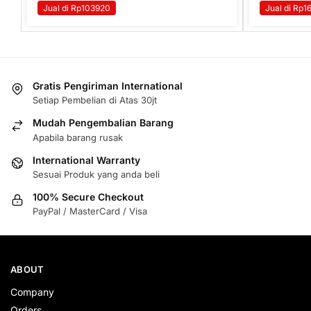
Jual di Rp103920
Jual di Rp1
Gratis Pengiriman International
Setiap Pembelian di Atas 30jt
Mudah Pengembalian Barang
Apabila barang rusak
International Warranty
Sesuai Produk yang anda beli
100% Secure Checkout
PayPal / MasterCard / Visa
ABOUT
Company
Orders