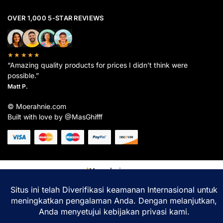
OVER 1,000 5-STAR REVIEWS
★★★★★
“Amazing quality products for prices I didn’t think were
possible.”
Matt P.
© Moerahnie.com
Built with love by @MasGhifff
Moerahnie.com
dipantau secara real-time oleh
Google Analytics
untuk memastikan
pengalaman belanja terbaik Anda.