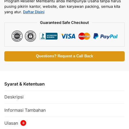
Program Reseller Membantu anda mempunyai Usaha tanpa harus
pusing pikirin kantor, website, dan karyawan packing, semua kita
yang atur.
Daftar Disini
Guaranteed Safe Checkout
Questions? Request a Call Back
Syarat & Ketentuan
Deskripsi
Informasi Tambahan
Ulasan
0