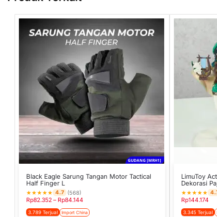
GUDANG [MRH1]
Black Eagle Sarung Tangan Motor Tactical
LimuToy Act
Half Finger L
Dekorasi P
★
★
★
★
★
★
★
★
★
★
4.7
4.
(568)
Rp
82.352
–
Rp
84.144
Rp
144.174
3.789 Terjual
3.345 Terjual
Import China