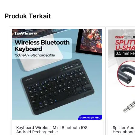
Produk Terkait
GUDANG [MRH1]
Keyboard Wireless Mini Bluetooth IOS
Splitter Au
Android Rechargeable
Headphone 