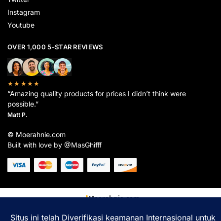
Instagram
Youtube
OVER 1,000 5-STAR REVIEWS
★★★★★
“Amazing quality products for prices I didn’t think were
possible.”
Matt P.
© Moerahnie.com
Built with love by @MasGhifff
Moerahnie.com
dipantau secara real-time oleh
Google Analytics
untuk memastikan
pengalaman belanja terbaik Anda.