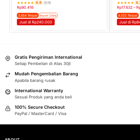
★
★
★
★
★
★
★
★
★
★
4.6
4.
(511)
Rp
90.416
Rp
17.632
–
R
3.654 Terjual
4.522 Terjual
Import China
Jual di Rp240.000
Jual di Rp
Gratis Pengiriman International
Setiap Pembelian di Atas 30jt
Mudah Pengembalian Barang
Apabila barang rusak
International Warranty
Sesuai Produk yang anda beli
100% Secure Checkout
PayPal / MasterCard / Visa
ABOUT