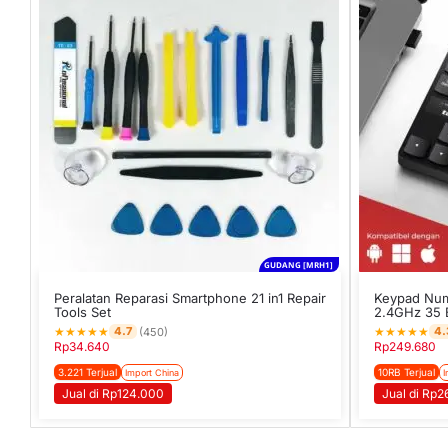
GUDANG [MRH1]
Peralatan Reparasi Smartphone 21 in1 Repair
Keypad Num
Tools Set
2.4GHz 35 
★
★
★
★
★
★
★
★
★
★
4.7
4.
(450)
Rp
34.640
Rp
249.680
3.221 Terjual
10RB Terjual
Import China
I
Jual di Rp124.000
Jual di Rp2