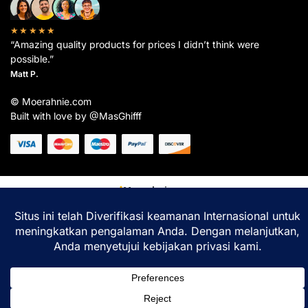
★★★★★
“Amazing quality products for prices I didn’t think were
possible.”
Matt P.
© Moerahnie.com
Built with love by @MasGhifff
Moerahnie.com
dipantau secara real-time oleh
Google Analytics
untuk memastikan
pengalaman belanja terbaik Anda.