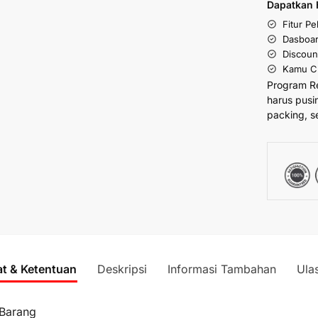
Dapatkan 
Fitur P
Dasboar
Discoun
Kamu Cu
Program R
harus pusi
packing, s
at & Ketentuan
Deskripsi
Informasi Tambahan
Ula
 Barang