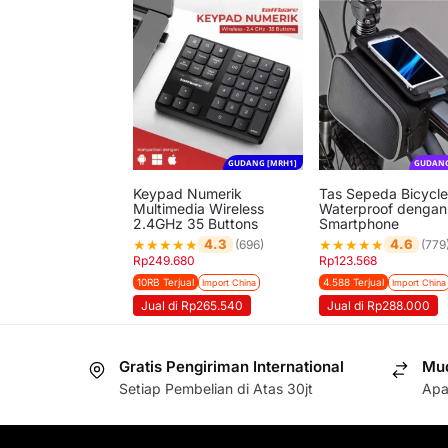
GUDANG [MRH1]
GUDANG
Keypad Numerik
Tas Sepeda Bicycl
Multimedia Wireless
Waterproof dengan
2.4GHz 35 Buttons
Smartphone
★
★
★
★
★
★
★
★
★
★
4.3
4.6
(696)
(779
Rp
249.680
Rp
123.568
10RB Terjual
4.588 Terjual
Import China
Import China
Jual di Rp265.540
Jual di Rp288.000
Gratis Pengiriman International
Mud
Setiap Pembelian di Atas 30jt
Apa