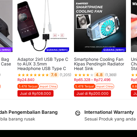
 [MRH2]
GUDANG [MRH1]
GUDANG [MRH1]
e Bag
Adaptor 2in1 USB Type C
Smartphone Cooling Fan
Uni
 Case
to AUX 3.5mm
Kipas Pendingin Radiator
Ch
Headphone USB Type C
Heat Sink
St
★
★
★
★
★
★
★
★
★
★
★
★
★
★
7.6
4.8
)
(1,205)
(1,369)
Rp
24.840
Rp
65.328
–
Rp
72.496
Rp
5.478 Terjual
5.478 Terjual
8.8
Import China
Import China
Jual di Rp108.000
Jual di Rp200.000
J
ah Pengembalian Barang
International Warranty
bila barang rusak
Sesuai Produk yang anda 