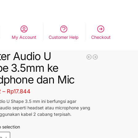
My Account
Customer Help
Checkout
tter Audio U
pe 3.5mm ke
dphone dan Mic
2
–
Rp
17.844
udio U Shape
3.5 mm ini berfungsi agar
audio seperti headset atau microphone yang
ggunakan kabel 2 cabang terpisah.
 selection