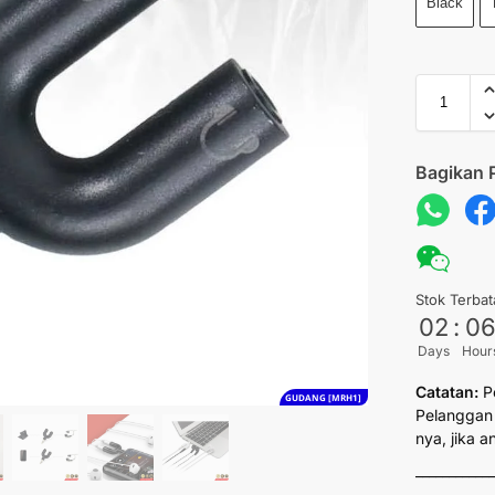
Black
Bagikan 
Stok Terbat
02
:
0
Days
Hour
Catatan:
P
GUDANG [MRH1]
Pelanggan 
nya, jika 
___________