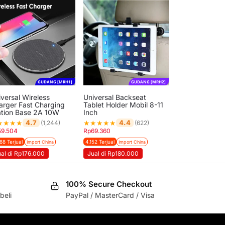
GUDANG [MRH1]
GUDANG [MRH2]
versal Wireless
Universal Backseat
arger Fast Charging
Tablet Holder Mobil 8-11
ation Base 2A 10W
Inch
★
★
★
★
★
★
★
★
★
4.7
4.4
(1,244)
(622)
59.504
Rp
69.360
88 Terjual
4.152 Terjual
Import China
Import China
ual di Rp176.000
Jual di Rp180.000
100% Secure Checkout
beli
PayPal / MasterCard / Visa