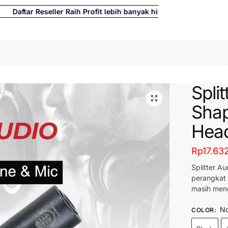
aftar Reseller Raih Profit lebih banyak hingga 500%
Cari
Spli
Sha
Hea
Rp
17.63
Splitter A
perangkat 
masih men
No
COLOR
: