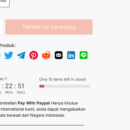
Red
Tambah ke keranjang
Produk:
as !!
Only 10 items left in stock!
6
:
22
:
50
s
Mins
Secs
embelian
Pay With Paypal
Hanya khusus
International kami. anda dapat mengabaikan
anda berasal dari Negara Indonesia.
_________________________________________________