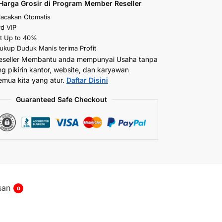
Harga Grosir di Program Member Reseller
elacakan Otomatis
d VIP
t Up to 40%
kup Duduk Manis terima Profit
eseller Membantu anda mempunyai Usaha tanpa
ng pikirin kantor, website, dan karyawan
emua kita yang atur.
Daftar Disini
Guaranteed Safe Checkout
san
0