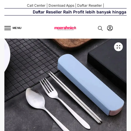
Call Center
|
Download Apps
|
Daftar Reseller
|
Daftar Reseller Raih Profit lebih banyak hingga 50
MENU