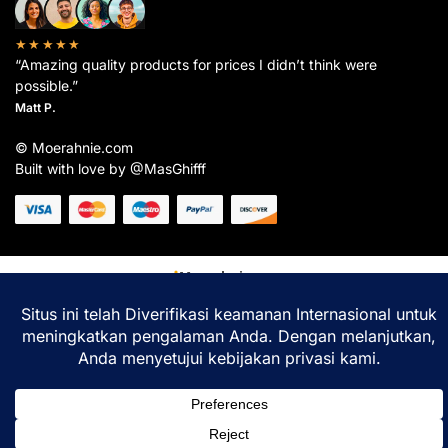
★★★★★
“Amazing quality products for prices I didn’t think were
possible.”
Matt P.
© Moerahnie.com
Built with love by @MasGhifff
Moerahnie.com
dipantau secara real-time oleh
Google Analytics
untuk memastikan
pengalaman belanja terbaik Anda.