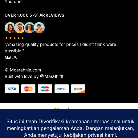
Youtube
OVER 1,000 5-STAR REVIEWS
★★★★★
“Amazing quality products for prices I didn’t think were
possible.”
Matt P.
© Moerahnie.com
Built with love by @MasGhifff
Moerahnie.com
dipantau secara real-time oleh
Google Analytics
untuk memastikan
pengalaman belanja terbaik Anda.