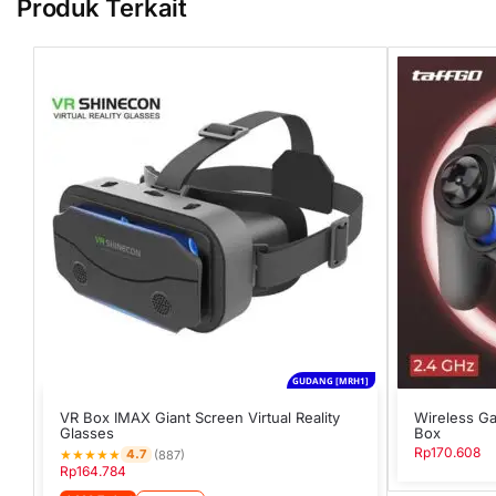
Produk Terkait
GUDANG [MRH1]
VR Box IMAX Giant Screen Virtual Reality
Wireless G
Glasses
Box
Rp
170.608
★
★
★
★
★
4.7
(887)
Rp
164.784