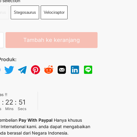
 selection
urus
Stegosaurus
Velociraptor
Tambah ke keranjang
Produk:
as !!
6
:
22
:
50
s
Mins
Secs
embelian
Pay With Paypal
Hanya khusus
International kami. anda dapat mengabaikan
anda berasal dari Negara Indonesia.