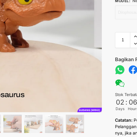
No
MODEL
:
Dilophosa
Bagikan 
Stok Terbat
02
:
0
Days
Hour
GUDANG [MRH2]
Catatan:
P
Pelanggan 
nya, jika 