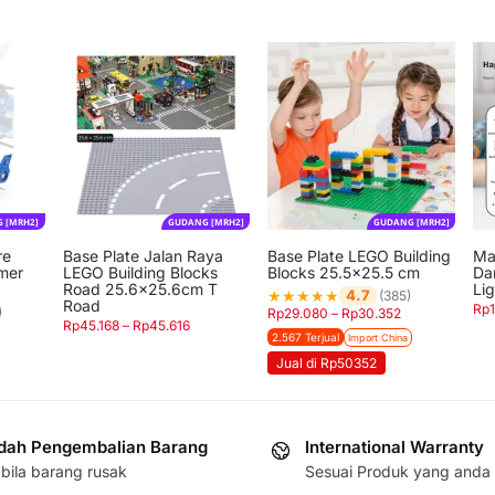
 [MRH2]
GUDANG [MRH2]
GUDANG [MRH2]
re
Base Plate Jalan Raya
Base Plate LEGO Building
Ma
rmer
LEGO Building Blocks
Blocks 25.5×25.5 cm
Da
Road 25.6×25.6cm T
Lig
★
★
★
★
★
4.7
(385)
Road
Rp
)
Rp
29.080
–
Rp
30.352
Rp
45.168
–
Rp
45.616
2.567 Terjual
Import China
Jual di Rp50352
ah Pengembalian Barang
International Warranty
bila barang rusak
Sesuai Produk yang anda 