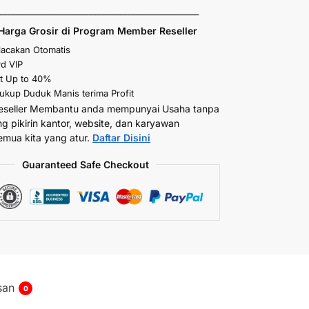
_________________________________________________
Harga Grosir di Program Member Reseller
elacakan Otomatis
d VIP
t Up to 40%
kup Duduk Manis terima Profit
eseller Membantu anda mempunyai Usaha tanpa
ng pikirin kantor, website, dan karyawan
emua kita yang atur.
Daftar Disini
Guaranteed Safe Checkout
san
0