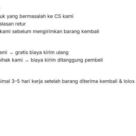
r
oduk yang bermasalah ke CS kami
lasan retur
m kami sebelum mengirimkan barang kembali
ami → gratis biaya kirim ulang
pihak kami → biaya kirim ditanggung pembeli
mal 3–5 hari kerja setelah barang diterima kembali & lolo