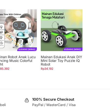
GUDANG [MRH2]
GUDANG [MRH2]
inan Robot Anak Lucu
Mainan Edukasi Anak DIY
ncing Music Colorful
Mini Solar Toy Puzzle IQ
ht
Robot
185.392
Rp
34.192
100% Secure Checkout
beli
PayPal / MasterCard / Visa