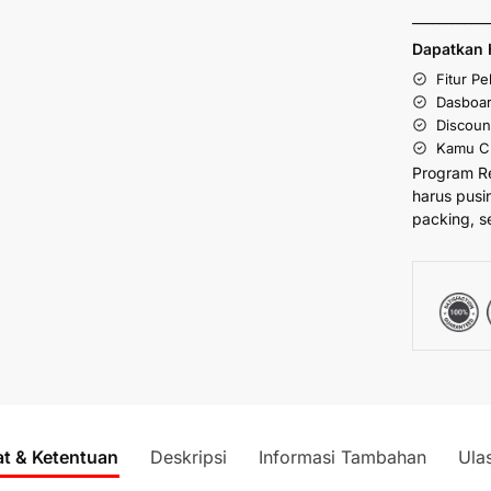
___________
Dapatkan 
Fitur P
Dasboar
Discoun
Kamu Cu
Program R
harus pusi
packing, s
at & Ketentuan
Deskripsi
Informasi Tambahan
Ula