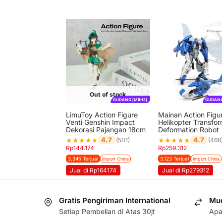
Out of stock
GUDANG [MRH2]
GUDANG
LimuToy Action Figure
Mainan Action Figu
Venti Genshin Impact
Helikopter Transfo
Dekorasi Pajangan 18cm
Deformation Robot
★
★
★
★
★
★
★
★
★
★
4.7
4.7
(501)
(468
Rp
144.174
Rp
259.312
3.345 Terjual
3.123 Terjual
Import China
Import China
Jual di Rp164174
Jual di Rp279312
Gratis Pengiriman International
Mud
Setiap Pembelian di Atas 30jt
Apa