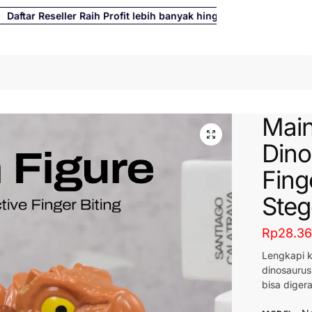
ar Reseller Raih Profit lebih banyak hingga 500%
Cari
Main
Dino
Fing
Steg
Rp
28.3
Lengkapi k
dinosaurus 
bisa dige