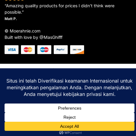
“Amazing quality products for prices I didn’t think were
possible.”
Matt P.
© Moerahnie.com
Built with love by @MasGhifff
Moerahnie.com
dipantau secara real-time oleh
Google Analytics
untuk memastikan
pengalaman belanja terbaik Anda.
Home
Shop
Lacak
Help
Login