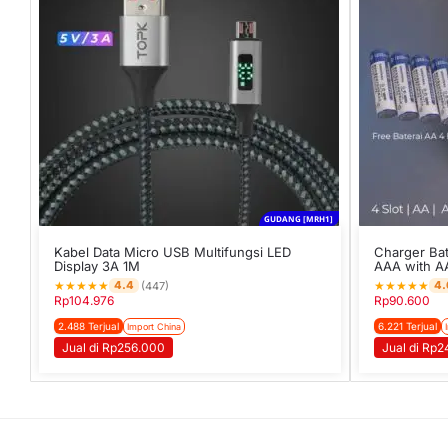
GUDANG [MRH1]
Kabel Data Micro USB Multifungsi LED
Charger Bat
Display 3A 1M
AAA with A
★
★
★
★
★
★
★
★
★
★
4.4
4.
(447)
Rp
104.976
Rp
90.600
2.488 Terjual
6.221 Terjual
Import China
Jual di Rp256.000
Jual di Rp