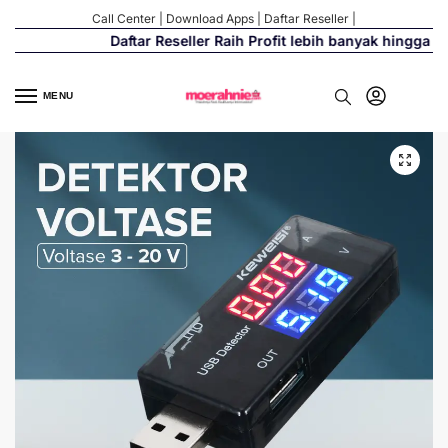
Call Center
|
Download Apps
|
Daftar Reseller
|
Daftar Reseller Raih Profit lebih banyak hingga 50
MENU