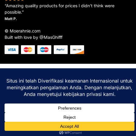
“Amazing quality products for prices I didn’t think were
possible.”
Matt P.
© Moerahnie.com
Built with love by @MasGhifff
Moerahnie.com
dipantau secara real-time oleh
Google Analytics
untuk memastikan
pengalaman belanja terbaik Anda.
Home
Shop
Lacak
Help
Login