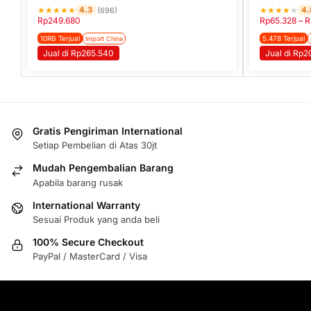
★
★
★
★
★
★
★
★
★
★
4.3
4.
(696)
Rp
249.680
Rp
65.328
–
R
10RB Terjual
5.478 Terjual
Import China
Jual di Rp265.540
Jual di Rp
Gratis Pengiriman International
Setiap Pembelian di Atas 30jt
Mudah Pengembalian Barang
Apabila barang rusak
International Warranty
Sesuai Produk yang anda beli
100% Secure Checkout
PayPal / MasterCard / Visa