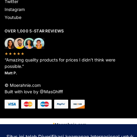
Twitter
Instagram
Youtube
OVER 1,000 5-STAR REVIEWS
★★★★★
“Amazing quality products for prices I didn’t think were
possible.”
Matt P.
© Moerahnie.com
Built with love by @MasGhifff
Moerahnie.com
dipantau secara real-time oleh
Google Analytics
untuk memastikan
pengalaman belanja terbaik Anda.