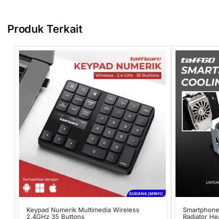
Produk Terkait
GUDANG [MRH1]
Keypad Numerik Multimedia Wireless
Smartphone
2.4GHz 35 Buttons
Radiator He