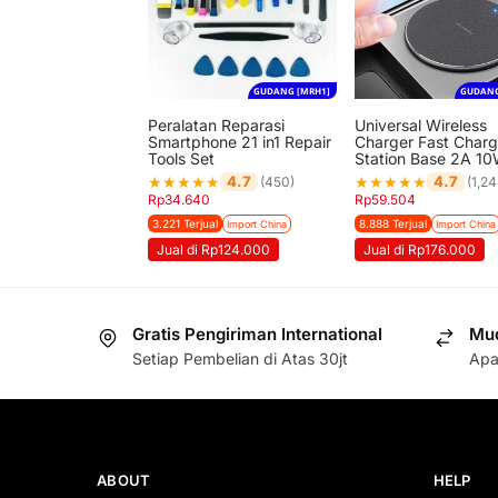
GUDANG [MRH1]
GUDANG
Peralatan Reparasi
Universal Wireless
Smartphone 21 in1 Repair
Charger Fast Charg
Tools Set
Station Base 2A 1
★
★
★
★
★
★
★
★
★
★
4.7
4.7
(450)
(1,24
Rp
34.640
Rp
59.504
3.221 Terjual
8.888 Terjual
Import China
Import China
Jual di Rp124.000
Jual di Rp176.000
Gratis Pengiriman International
Mud
Setiap Pembelian di Atas 30jt
Apa
ABOUT
HELP