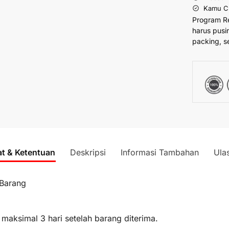
Kamu Cu
Program R
harus pusi
packing, s
at & Ketentuan
Deskripsi
Informasi Tambahan
Ula
 Barang
 maksimal 3 hari setelah barang diterima.