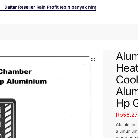
aftar Reseller Raih Profit lebih banyak hingga 500%
Cari
Alu
Heat
Cool
Alum
Hp 
Rp
58.2
Aluminium
alumunium 
memperluas