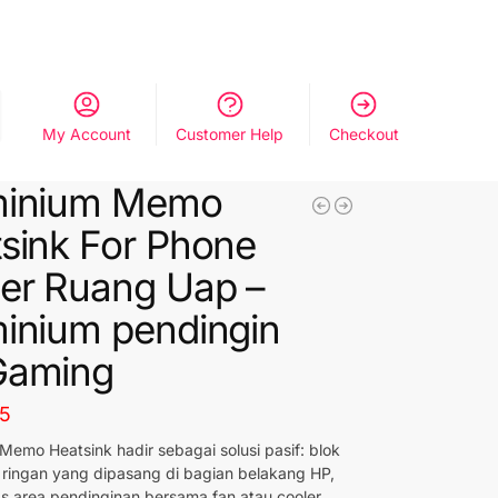
My Account
Customer Help
Checkout
minium Memo
sink For Phone
er Ruang Uap –
inium pendingin
Gaming
75
Memo Heatsink hadir sebagai solusi pasif: blok
ringan yang dipasang di bagian belakang HP,
 area pendinginan bersama fan atau cooler