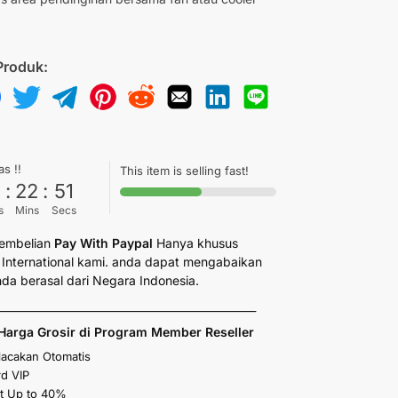
Produk:
as !!
This item is selling fast!
6
:
22
:
50
s
Mins
Secs
embelian
Pay With Paypal
Hanya khusus
International kami. anda dapat mengabaikan
anda berasal dari Negara Indonesia.
_________________________________________________
Harga Grosir di Program Member Reseller
elacakan Otomatis
d VIP
t Up to 40%