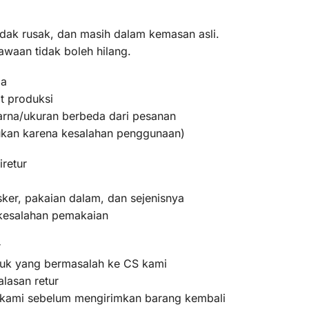
idak rusak, dan masih dalam kemasan asli.
awaan tidak boleh hilang.
ma
t produksi
warna/ukuran berbeda dari pesanan
bukan karena kesalahan penggunaan)
iretur
ker, pakaian dalam, dan sejenisnya
 kesalahan pemakaian
r
oduk yang bermasalah ke CS kami
lasan retur
m kami sebelum mengirimkan barang kembali