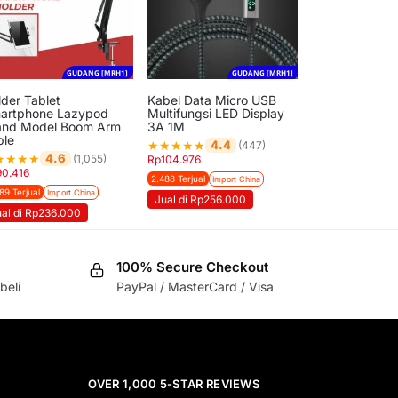
GUDANG [MRH1]
GUDANG [MRH1]
lder Tablet
Kabel Data Micro USB
artphone Lazypod
Multifungsi LED Display
and Model Boom Arm
3A 1M
ble
★
★
★
★
★
4.4
(447)
★
★
★
★
4.6
(1,055)
Rp
104.976
90.416
2.488 Terjual
Import China
89 Terjual
Import China
Jual di Rp256.000
ual di Rp236.000
100% Secure Checkout
beli
PayPal / MasterCard / Visa
OVER 1,000 5-STAR REVIEWS