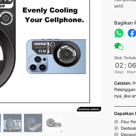
aktif.
Bagikan 
Stok Terbat
02
:
0
Days
Hour
Catatan:
P
Pelanggan 
nya, jika 
___________
GUDANG [MRH3]
Dapatkan 
Fitur P
Dasboar
Discoun