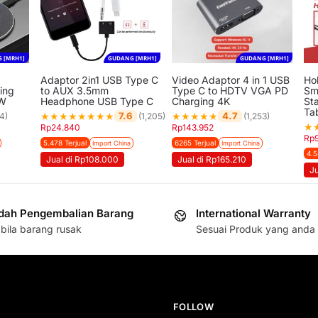
 [MRH1]
GUDANG [MRH1]
GUDANG [MRH1]
Adaptor 2in1 USB Type C
Video Adaptor 4 in 1 USB
Ho
ing
to AUX 3.5mm
Type C to HDTV VGA PD
Sm
0W
Headphone USB Type C
Charging 4K
St
Ta
★
★
★
★
★
★
★
★
★
★
★
★
★
7.6
4.7
4)
(1,205)
(1,253)
★
Rp
24.840
Rp
143.952
Rp
5.478 Terjual
6265 Terjual
Import China
Import China
4.5
Jual di Rp108.000
Jual di Rp165.210
J
ah Pengembalian Barang
International Warranty
bila barang rusak
Sesuai Produk yang anda 
FOLLOW