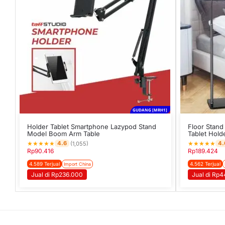
GUDANG [MRH1]
Holder Tablet Smartphone Lazypod Stand
Floor Stand
Model Boom Arm Table
Tablet Hold
★
★
★
★
★
★
★
★
★
★
4.6
4.
(1,055)
Rp
90.416
Rp
189.424
4.589 Terjual
4.562 Terjual
Import China
Jual di Rp236.000
Jual di Rp