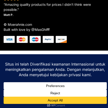
“Amazing quality products for prices I didn’t think were
possible.”
Matt P.
© Moerahnie.com
Built with love by @MasGhifff
Moerahnie.com
dipantau secara real-time oleh
Google Analytics
untuk memastikan
pengalaman belanja terbaik Anda.
Home
Shop
Lacak
Help
Login