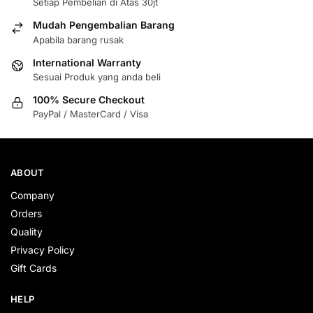
Setiap Pembelian di Atas 30jt
Mudah Pengembalian Barang
Apabila barang rusak
International Warranty
Sesuai Produk yang anda beli
100% Secure Checkout
PayPal / MasterCard / Visa
ABOUT
Company
Orders
Quality
Privacy Policy
Gift Cards
HELP