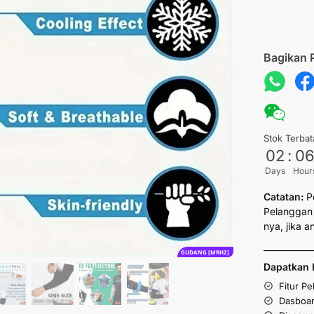
Bagikan 
Stok Terbat
02
:
0
Days
Hour
Catatan:
P
Pelanggan 
nya, jika 
___________
GUDANG [MRH2]
Dapatkan 
Fitur P
Dasboar