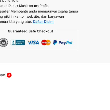
t Up to 40%
kup Duduk Manis terima Profit
eseller Membantu anda mempunyai Usaha tanpa
ng pikirin kantor, website, dan karyawan
emua kita yang atur.
Daftar Disini
Guaranteed Safe Checkout
san
0