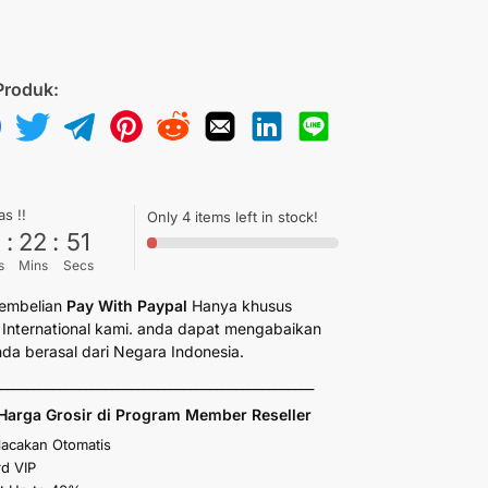
Produk:
as !!
Only 4 items left in stock!
6
:
22
:
50
s
Mins
Secs
embelian
Pay With Paypal
Hanya khusus
International kami. anda dapat mengabaikan
anda berasal dari Negara Indonesia.
_________________________________________________
Harga Grosir di Program Member Reseller
elacakan Otomatis
d VIP