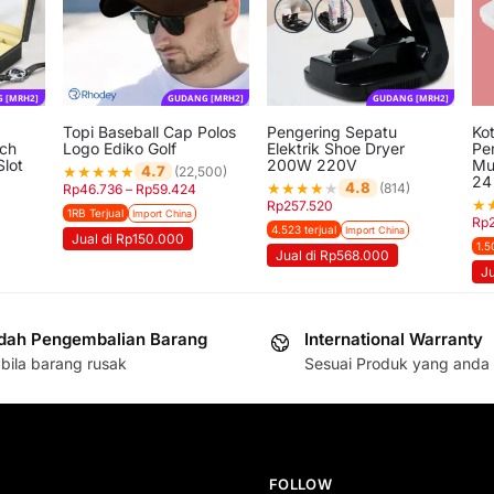
 [MRH2]
GUDANG [MRH2]
GUDANG [MRH2]
Topi Baseball Cap Polos
Pengering Sepatu
Ko
tch
Logo Ediko Golf
Elektrik Shoe Dryer
Pe
Slot
200W 220V
Mu
★
★
★
★
★
4.7
(22,500)
24
★
★
★
★
★
4.8
(814)
Rp
46.736
–
Rp
59.424
★
Rp
257.520
1RB Terjual
Import China
Rp
4.523 terjual
Import China
Jual di Rp150.000
1.5
Jual di Rp568.000
J
ah Pengembalian Barang
International Warranty
bila barang rusak
Sesuai Produk yang anda 
FOLLOW