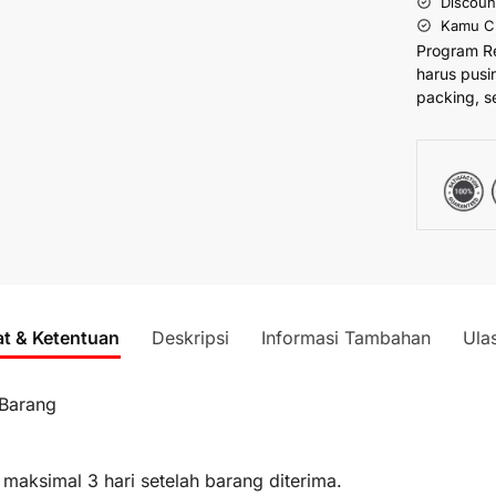
Discoun
Kamu Cu
Program R
harus pusi
packing, s
at & Ketentuan
Deskripsi
Informasi Tambahan
Ula
 Barang
 maksimal 3 hari setelah barang diterima.