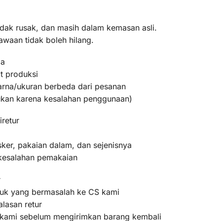
idak rusak, dan masih dalam kemasan asli.
awaan tidak boleh hilang.
ma
t produksi
warna/ukuran berbeda dari pesanan
bukan karena kesalahan penggunaan)
iretur
ker, pakaian dalam, dan sejenisnya
 kesalahan pemakaian
r
oduk yang bermasalah ke CS kami
lasan retur
m kami sebelum mengirimkan barang kembali