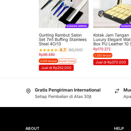
GUDANG [MRH2]
GUDANG
Gunting Rambut Salon
Kotak Jam Tangan
Set 7in1 Buffing Stainlees
Luxury Elegant Wa
Steel 4Cr13
Box PU Leather 10 
Rp
170.272
★
★
★
★
★
4.7
(63,000)
Rp
98.480
1.320 terjual
3.010 terjual
Import China
Jual di Rp370.000
Jual di Rp252.000
Gratis Pengiriman International
Mud
Setiap Pembelian di Atas 30jt
Apa
ABOUT
HELP