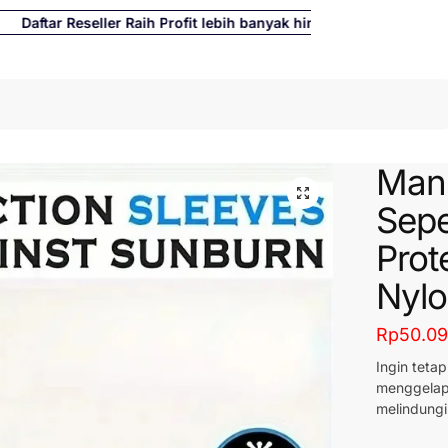
ftar Reseller Raih Profit lebih banyak hingga 500%
Cari
Man
Sep
Prot
Nylo
Rp
50.0
Ingin teta
menggelap
melindungi