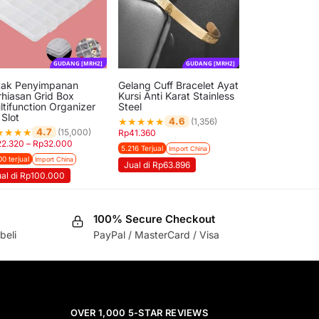
GUDANG [MRH2]
GUDANG [MRH2]
tak Penyimpanan
Gelang Cuff Bracelet Ayat
rhiasan Grid Box
Kursi Anti Karat Stainless
ltifunction Organizer
Steel
 Slot
★
★
★
★
★
4.6
(1,356)
★
★
★
★
4.7
(15,000)
Rp
41.360
22.320
–
Rp
32.000
5.216 Terjual
Import China
00 terjual
Import China
Jual di Rp63.896
ual di Rp100.000
100% Secure Checkout
beli
PayPal / MasterCard / Visa
OVER 1,000 5-STAR REVIEWS