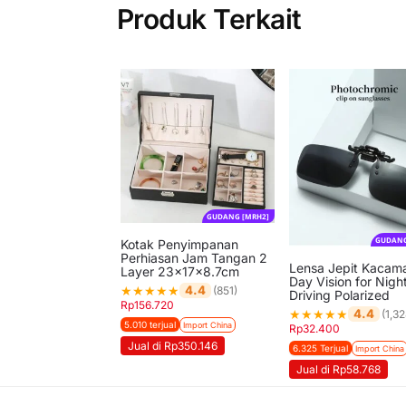
Produk Terkait
GUDANG [MRH2]
GUDANG
Kotak Penyimpanan
Perhiasan Jam Tangan 2
Lensa Jepit Kacam
Layer 23x17x8.7cm
Day Vision for Nigh
★
★
★
★
★
4.4
(851)
Driving Polarized
Rp
156.720
★
★
★
★
★
4.4
(1,32
5.010 terjual
Import China
Rp
32.400
Jual di Rp350.146
6.325 Terjual
Import China
Jual di Rp58.768