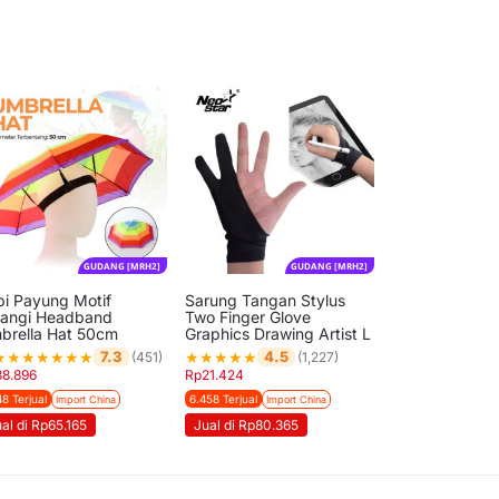
GUDANG [MRH2]
GUDANG [MRH2]
pi Payung Motif
Sarung Tangan Stylus
langi Headband
Two Finger Glove
brella Hat 50cm
Graphics Drawing Artist L
★
★
★
★
★
★
★
★
★
★
★
★
7.3
4.5
(451)
(1,227)
38.896
Rp
21.424
48 Terjual
6.458 Terjual
Import China
Import China
al di Rp65.165
Jual di Rp80.365