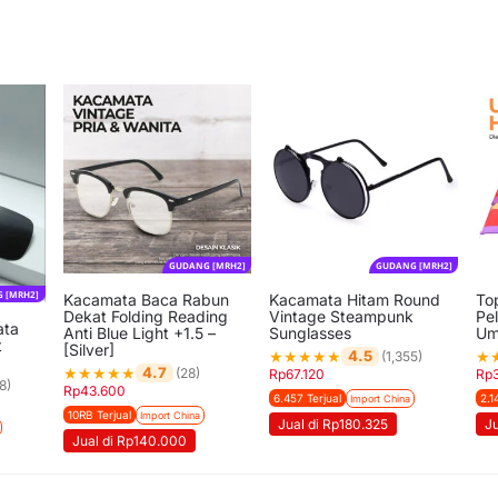
GUDANG [MRH2]
GUDANG [MRH2]
 [MRH2]
Kacamata Baca Rabun
Kacamata Hitam Round
To
Dekat Folding Reading
Vintage Steampunk
Pe
ata
Anti Blue Light +1.5 –
Sunglasses
Um
t
[Silver]
★
★
★
★
★
★
4.5
(1,355)
★
★
★
★
★
4.7
(28)
Rp
67.120
Rp
8)
Rp
43.600
6.457 Terjual
2.1
Import China
10RB Terjual
Import China
Jual di Rp180.325
Ju
Jual di Rp140.000