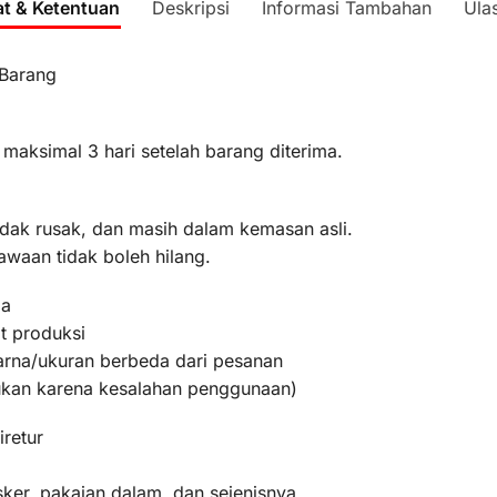
at & Ketentuan
Deskripsi
Informasi Tambahan
Ula
 Barang
 maksimal 3 hari setelah barang diterima.
idak rusak, dan masih dalam kemasan asli.
awaan tidak boleh hilang.
ma
t produksi
warna/ukuran berbeda dari pesanan
bukan karena kesalahan penggunaan)
iretur
ker, pakaian dalam, dan sejenisnya