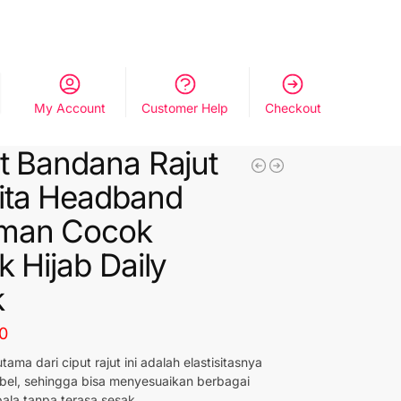
My Account
Customer Help
Checkout
t Bandana Rajut
ita Headband
man Cocok
k Hijab Daily
k
0
tama dari ciput rajut ini adalah elastisitasnya
ibel, sehingga bisa menyesuaikan berbagai
ala tanpa terasa sesak.