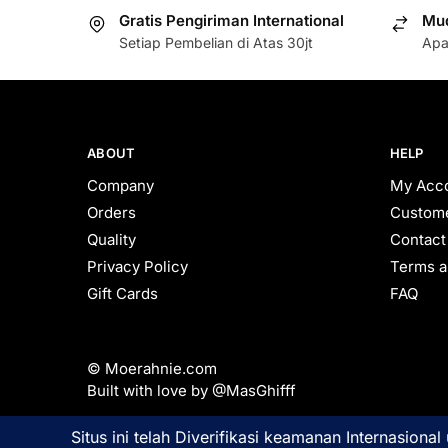
Gratis Pengiriman International
Mud
Setiap Pembelian di Atas 30jt
Apa
ABOUT
HELP
Company
My Acc
Orders
Custome
Quality
Contact
Privacy Policy
Terms a
Gift Cards
FAQ
© Moerahnie.com
Built with love by @MasGhifff