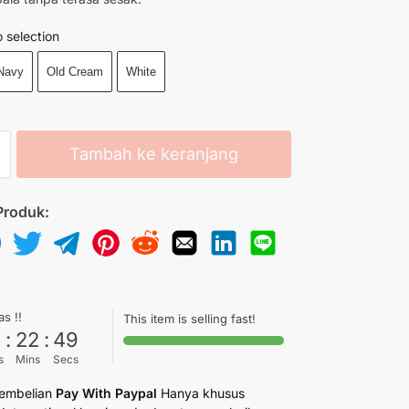
 selection
Navy
Old Cream
White
Tambah ke keranjang
Produk:
as !!
This item is selling fast!
6
:
22
:
48
s
Mins
Secs
embelian
Pay With Paypal
Hanya khusus