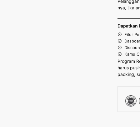
Pelanggan 
nya, jika 
___________
Dapatkan 
Fitur P
Dasboar
Discoun
Kamu Cu
Program R
harus pusi
packing, s