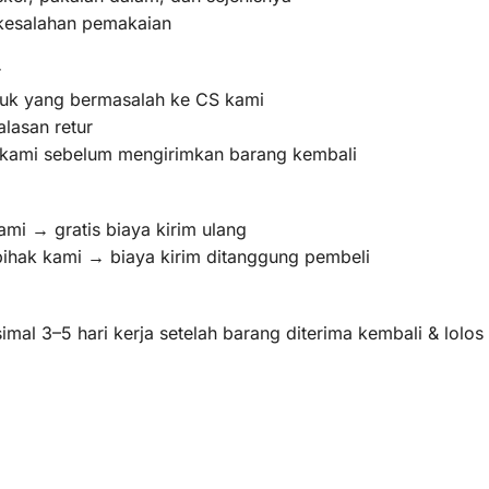
 kesalahan pemakaian
r
oduk yang bermasalah ke CS kami
lasan retur
m kami sebelum mengirimkan barang kembali
ami → gratis biaya kirim ulang
pihak kami → biaya kirim ditanggung pembeli
mal 3–5 hari kerja setelah barang diterima kembali & lolo