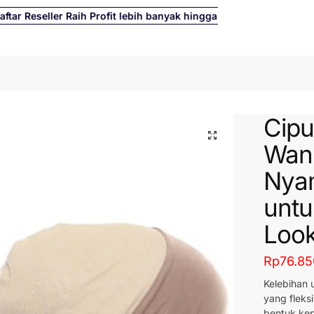
 Reseller Raih Profit lebih banyak hingga 500%
Cari
Cipu
Wan
Nya
untu
Loo
Rp
76.85
Kelebihan u
yang fleks
bentuk kep