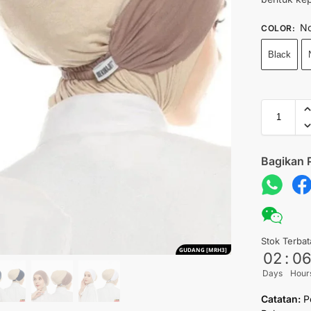
No
COLOR
:
Black
Bagikan 
Stok Terbat
GUDANG [MRH3]
02
:
0
Days
Hour
Catatan:
P