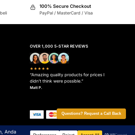
100% Secure Checkout
beli
PayPal / MasterCard / Visa
OVER 1,000 5-STAR REVIEWS
★★★★★
“Amazing quality products for prices I
didn’t think were possible.”
Matt P.
Questions? Request a Call Back