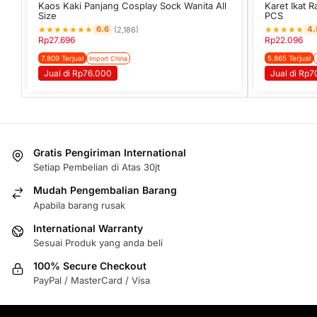
Kaos Kaki Panjang Cosplay Sock Wanita All
Karet Ikat 
Size
PCS
★
★
★
★
★
★
★
★
★
★
★
★
6.6
4.
(2,186)
Rp
27.696
Rp
22.096
7.809 Terjual
5.865 Terjual
Import China
Jual di Rp76.000
Jual di Rp7
Gratis Pengiriman International
Setiap Pembelian di Atas 30jt
Mudah Pengembalian Barang
Apabila barang rusak
International Warranty
Sesuai Produk yang anda beli
100% Secure Checkout
PayPal / MasterCard / Visa