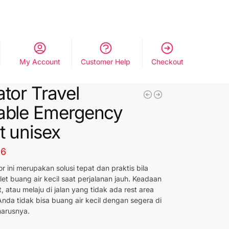
My Account
Customer Help
Checkout
ator Travel
able Emergency
et unisex
56
or ini merupakan solusi tepat dan praktis bila
et buang air kecil saat perjalanan jauh. Keadaan
, atau melaju di jalan yang tidak ada rest area
da tidak bisa buang air kecil dengan segera di
harusnya.