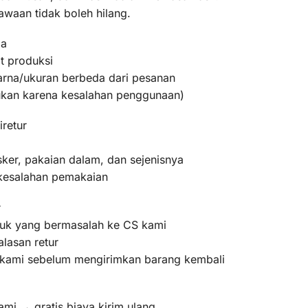
awaan tidak boleh hilang.
ma
t produksi
warna/ukuran berbeda dari pesanan
bukan karena kesalahan penggunaan)
iretur
ker, pakaian dalam, dan sejenisnya
 kesalahan pemakaian
r
oduk yang bermasalah ke CS kami
lasan retur
m kami sebelum mengirimkan barang kembali
ami → gratis biaya kirim ulang