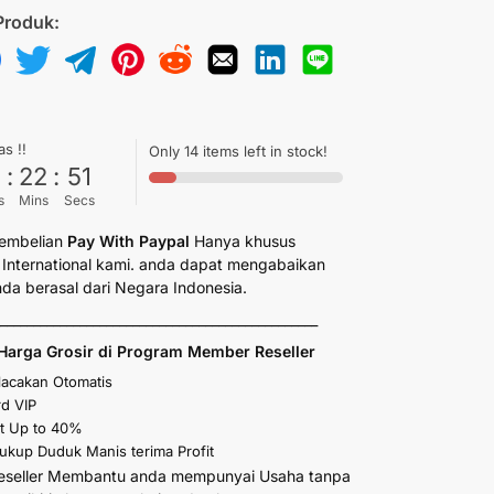
Produk:
as !!
Only 14 items left in stock!
6
:
22
:
50
s
Mins
Secs
embelian
Pay With Paypal
Hanya khusus
International kami. anda dapat mengabaikan
anda berasal dari Negara Indonesia.
_________________________________________________
Harga Grosir di Program Member Reseller
elacakan Otomatis
d VIP
t Up to 40%
kup Duduk Manis terima Profit
eseller Membantu anda mempunyai Usaha tanpa