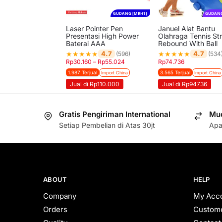
GUDANG [MRH1]
GUDANG
Laser Pointer Pen
Januel Alat Bantu
Presentasi High Power
Olahraga Tennis Str
Baterai AAA
Rebound With Ball
★
★
★
★
★
★
★
★
★
★
4.7
4.7
(596)
(534
Rp
30.160
–
Rp
55.024
Rp
74.736
1.987 Terjual
3.565 Terjual
Import China
Import China
Jual di Rp110.000
Jual di Rp94736
Gratis Pengiriman International
Mud
Setiap Pembelian di Atas 30jt
Apa
ABOUT
HELP
Company
My Acc
Orders
Custome