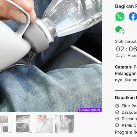
Bagikan 
Stok Terbat
02
:
0
Days
Hour
Catatan:
P
Pelanggan 
nya, jika 
___________
Dapatkan 
Fitur P
GUDANG [MRH2]
Dasboar
Discoun
Kamu Cu
Program R