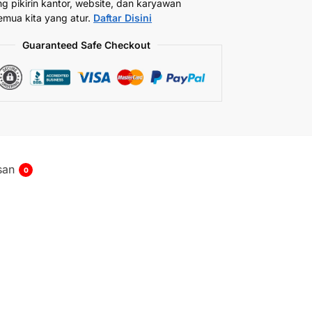
ng pikirin kantor, website, dan karyawan
emua kita yang atur.
Daftar Disini
Guaranteed Safe Checkout
san
0