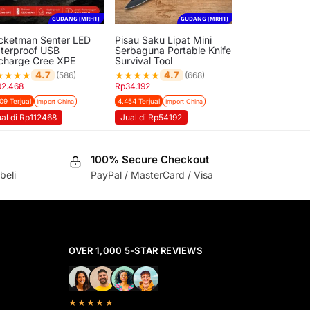
GUDANG [MRH1]
GUDANG [MRH1]
cketman Senter LED
Pisau Saku Lipat Mini
terproof USB
Serbaguna Portable Knife
charge Cree XPE
Survival Tool
★
★
★
★
★
★
★
★
★
4.7
4.7
(586)
(668)
92.468
Rp
34.192
09 Terjual
4.454 Terjual
Import China
Import China
al di Rp112468
Jual di Rp54192
100% Secure Checkout
beli
PayPal / MasterCard / Visa
OVER 1,000 5-STAR REVIEWS
★★★★★