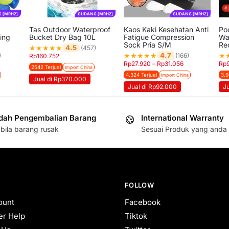
 [MRH2]
GUDANG [MRH2]
GUDANG [MRH2]
Tas Outdoor Waterproof
Kaos Kaki Kesehatan Anti
Po
ing
Bucket Dry Bag 10L
Fatigue Compression
Wa
Sock Pria S/M
Re
★
★
★
★
★
4.5
(457)
★
★
★
★
★
★
4.7
)
(166)
Rp
160.752
Rp
27.920
–
Rp
31.056
Rp
2542 Terjual
Import China
4.324 Terjual
3.9
Import China
Jual di Rp370.000
Jual di Rp92.000
Ju
ah Pengembalian Barang
International Warranty
bila barang rusak
Sesuai Produk yang anda 
FOLLOW
ount
Facebook
r Help
Tiktok