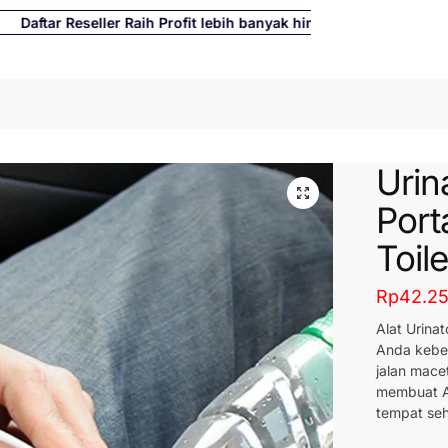
tar Reseller Raih Profit lebih banyak hingga 500%
Cari
Urin
Port
Toil
Rp
42.2
Alat Urinat
Anda kebel
jalan macet
membuat An
tempat se