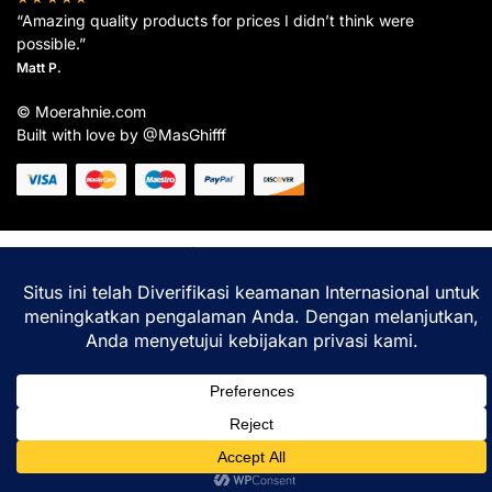
“Amazing quality products for prices I didn’t think were
possible.”
Matt P.
© Moerahnie.com
Built with love by @MasGhifff
Moerahnie.com
dipantau secara real-time oleh
Google Analytics
untuk memastikan
pengalaman belanja terbaik Anda.
Home
Shop
Lacak
Help
Login