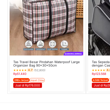
GUDANG [MRH2]
Tas Travel Besar Pindahan Waterpoof Large
Tas Sepeda 
Organizer Bag 90x30x50cm
dengan Cas
★
★
★
★
★
★
★
★
★
★
4.7
4.
(52,800)
Rp
51.440
Rp
123.568
2RB+ terjual
4.588 Terjual
Import China
Jual di Rp176.000
Jual di Rp